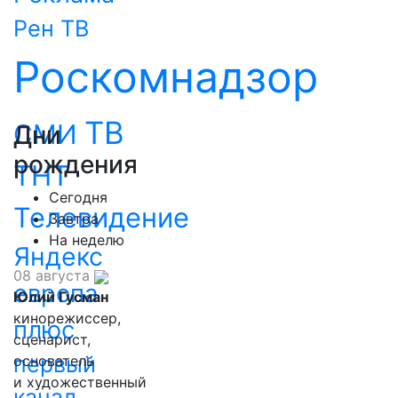
Рен ТВ
Роскомнадзор
ТВ
СМИ
Дни
рождения
ТНТ
Сегодня
Телевидение
Завтра
На неделю
Яндекс
08 августа
европа
Юлий Гусман
кинорежиссер,
плюс
сценарист,
первый
основатель
и художественный
канал