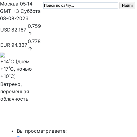
Москва
05:14
GMT +3
Суббота
08-08-2026
0.759
USD
82.167
↑
0.778
EUR
94.837
↑
+14
˚C (днем
+17
˚C, ночью
+10
˚C)
Ветрено,
переменная
облачность
МедиаПрофи
Вы просматриваете: