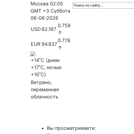
Москва
02:05
GMT +3
Суббота
08-08-2026
0.759
USD
82.167
↑
0.778
EUR
94.837
↑
+14
˚C (днем
+17
˚C, ночью
+10
˚C)
Ветрено,
переменная
облачность
МедиаПрофи
Главное
Медиарыно
Вы просматриваете: