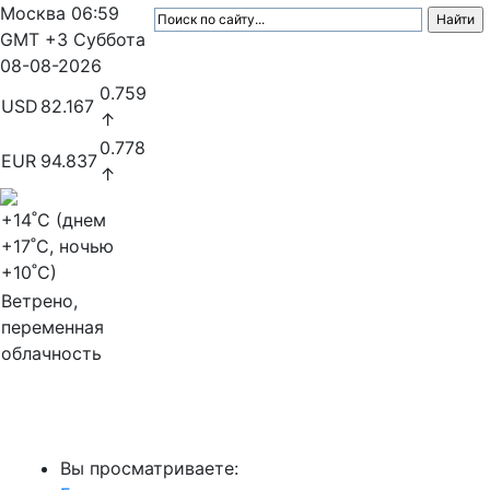
Москва
06:59
GMT +3
Суббота
08-08-2026
0.759
USD
82.167
↑
0.778
EUR
94.837
↑
+14
˚C (днем
+17
˚C, ночью
+10
˚C)
Ветрено,
переменная
облачность
МедиаПрофи
Вы просматриваете: