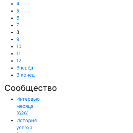
4
5
6
7
8
9
10
11
12
Вперёд
В конец
Сообщество
Интервью
месяца
(626)
История
успеха