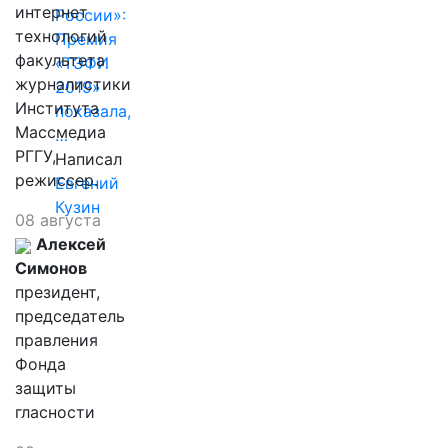
интернет
России»:
технологий
Премия
факультета
«ТЭФИ
журналистики
2019»
Института
показала,
Массмедиа
…
РГГУ,
Написал
режиссер.
Евгений
Кузин
08 августа
Алексей
Симонов
президент,
председатель
правления
Фонда
защиты
гласности