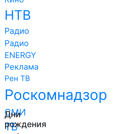
НТВ
Радио
Радио
ENERGY
Реклама
Рен ТВ
Роскомнадзор
СМИ
Дни
рождения
ТВ