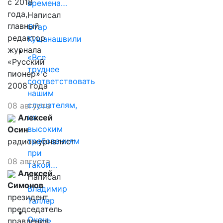
с 2018
времена…
года,
Написал
главный
Отар
редактор
Кушанашвили
журнала
«Все
«Русский
труднее
пионер» с
соответствовать
2008 года
нашим
слушателям,
08 августа
их
Алексей
высоким
Осин
требованиям
радиожурналист
при
08 августа
такой…
Алексей
Написал
Симонов
Владимир
президент,
Таллер
председатель
Очень
правления