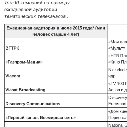
Топ-10 компаний по размеру
ежедневной аудитории
тематических телеканалов :
Ежедневная аудитория в июле 2015 года* (млн
человек старше 4 лет)
«Моя пла
ВГТРК
«Мульт» 
«НТВ Плю
«Газпром-Медиа»
«Кино Пл
Nickelod
Viacom
и
др
.
«TV 100 Р
Viasat Broadcasting
Action и д
Discovery
Discovery Communications
Eurospor
«Дом кин
«Первый канал. Всемирная сеть»
Первого» 
National 