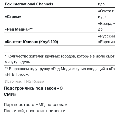
Fox International Channels
и
др
.
«Охота и
«Стрим»
и др.
«Боец», 
«Ред Медиа»**
др.
«Русский
«Контент Юнион» (Клуб 100)
«Еврокин
* Количество жителей крупных городов, которые в июле смо
минуту в день.
** В прошлом году группу «Ред Медиа» купил входящий в «Г
«НТВ Плюс».
Источник: TNS Russia
Подстроились под закон «О
СМИ»
Партнерство с НМГ, по словам
Паскиной, позволит привести