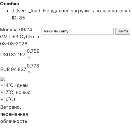
Ошибка
JUser: :_load: Не удалось загрузить пользователя с
ID: 85
Москва
09:24
GMT +3
Суббота
08-08-2026
0.759
USD
82.167
↑
0.778
EUR
94.837
↑
+14
˚C (днем
+17
˚C, ночью
+10
˚C)
Ветрено,
переменная
облачность