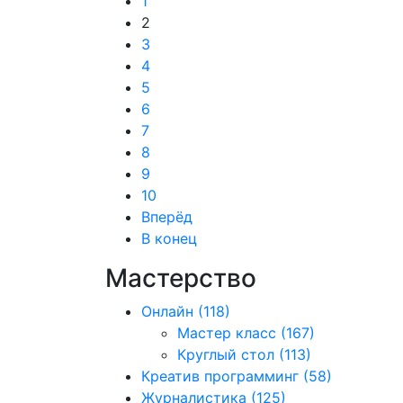
1
2
3
4
5
6
7
8
9
10
Вперёд
В конец
Мастерство
Онлайн
(118)
Мастер класс
(167)
Круглый стол
(113)
Креатив программинг
(58)
Журналистика
(125)