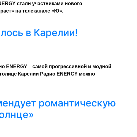
ERGY стали участниками нового
раст» на телеканале «Ю».
лось в Карелии!
ио ENERGY – самой прогрессивной и модной
 столице Карелии Радио ENERGY можно
мендует романтическую
солнце»