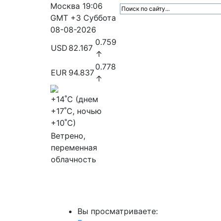
Москва
19:06
GMT +3
Суббота
08-08-2026
0.759
USD
82.167
↑
0.778
EUR
94.837
↑
+14
˚C (днем
+17
˚C, ночью
+10
˚C)
Ветрено,
переменная
облачность
МедиаПрофи
Главное
Медиарыно
Вы просматриваете: