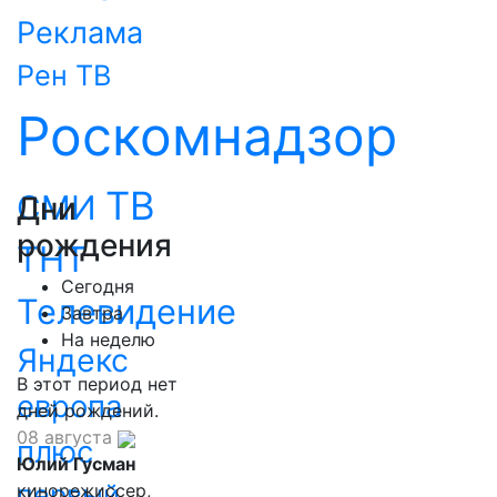
Реклама
Рен ТВ
Роскомнадзор
ТВ
СМИ
Дни
рождения
ТНТ
Сегодня
Телевидение
Завтра
На неделю
Яндекс
В этот период нет
европа
дней рождений.
08 августа
плюс
Юлий Гусман
первый
кинорежиссер,