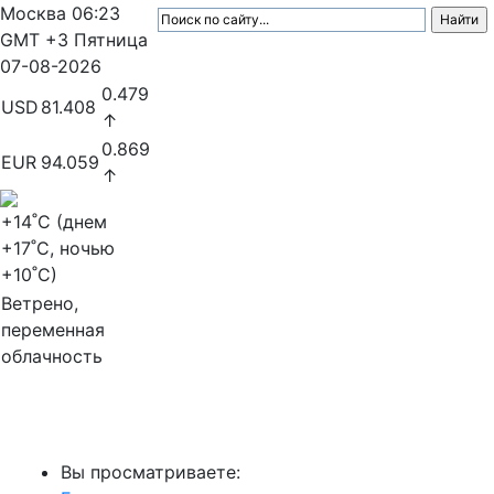
Москва
06:23
GMT +3
Пятница
07-08-2026
0.479
USD
81.408
↑
0.869
EUR
94.059
↑
+14
˚C (днем
+17
˚C, ночью
+10
˚C)
Ветрено,
переменная
облачность
МедиаПрофи
Вы просматриваете: