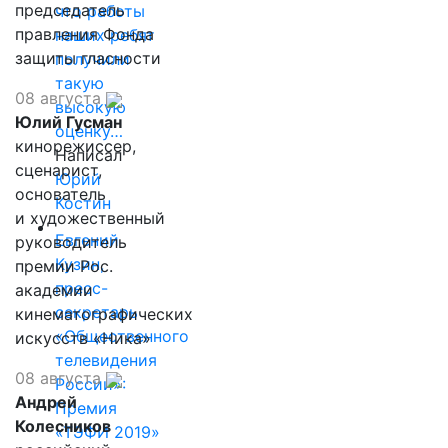
председатель
что работы
правления Фонда
наших ребят
защиты гласности
получили
такую
08 августа
высокую
Юлий Гусман
оценку…
кинорежиссер,
Написал
сценарист,
Юрий
основатель
Костин
и художественный
Евгений
руководитель
Кузин,
премии Рос.
пресс-
академии
секретарь
кинематографических
«Общественного
искусств «Ника»
телевидения
08 августа
России»:
Андрей
Премия
Колесников
«ТЭФИ 2019»