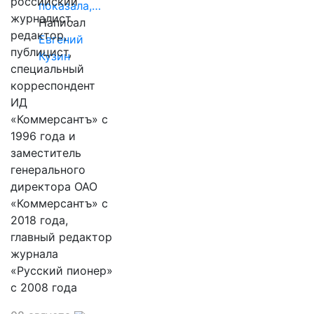
российский
показала,…
журналист,
Написал
редактор,
Евгений
публицист,
Кузин
специальный
корреспондент
ИД
«Коммерсантъ» с
1996 года и
заместитель
генерального
директора ОАО
«Коммерсантъ» с
2018 года,
главный редактор
журнала
«Русский пионер»
с 2008 года