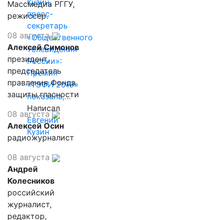
Кузин,
Массмедиа РГГУ,
пресс-
режиссер.
секретарь
08 августа
«Общественного
Алексей Симонов
телевидения
президент,
России»:
председатель
Премия
правления Фонда
«ТЭФИ 2019»
защиты гласности
показала,…
Написал
08 августа
Евгений
Алексей Осин
Кузин
радиожурналист
08 августа
Андрей
Колесников
российский
журналист,
редактор,