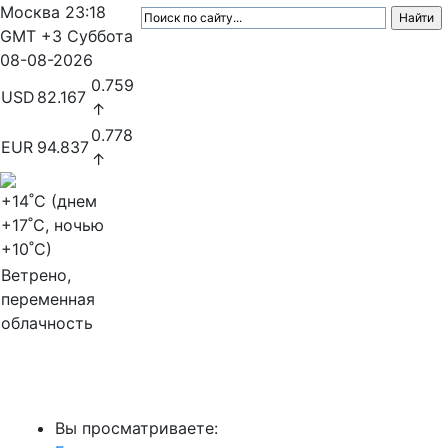
Москва
23:18
GMT +3
Суббота
08-08-2026
0.759
USD
82.167
↑
0.778
EUR
94.837
↑
+14
˚C (днем
+17
˚C, ночью
+10
˚C)
Ветрено,
переменная
облачность
МедиаПрофи
Вы просматриваете: