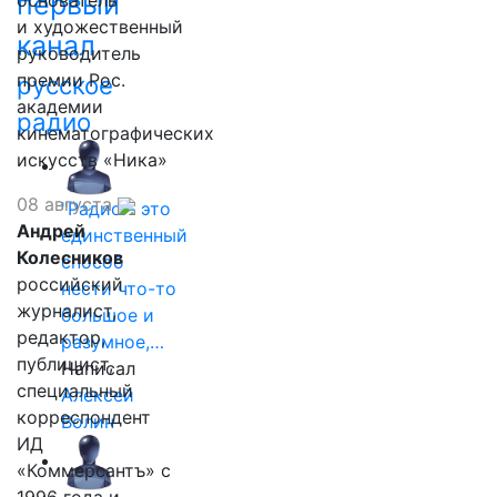
первый
основатель
и художественный
канал
руководитель
премии Рос.
русское
академии
радио
кинематографических
искусств «Ника»
08 августа
"Радио - это
Андрей
единственный
Колесников
способ
российский
нести что-то
журналист,
большое и
редактор,
разумное,…
публицист,
Написал
специальный
Алексей
корреспондент
Волин
ИД
«Коммерсантъ» с