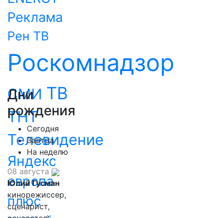
Реклама
Рен ТВ
Роскомнадзор
ТВ
СМИ
Дни
рождения
ТНТ
Сегодня
Телевидение
Завтра
На неделю
Яндекс
08 августа
европа
Юлий Гусман
кинорежиссер,
плюс
сценарист,