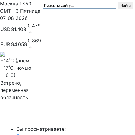
Москва
17:50
GMT +3
Пятница
07-08-2026
0.479
USD
81.408
↑
0.869
EUR
94.059
↑
+14
˚C (днем
+17
˚C, ночью
+10
˚C)
Ветрено,
переменная
облачность
МедиаПрофи
Вы просматриваете: