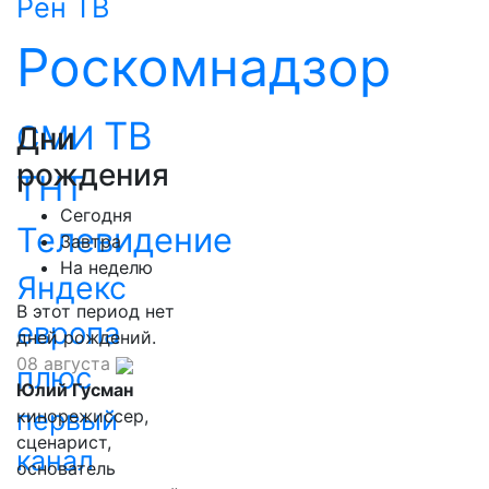
Рен ТВ
Роскомнадзор
ТВ
СМИ
Дни
рождения
ТНТ
Сегодня
Телевидение
Завтра
На неделю
Яндекс
В этот период нет
европа
дней рождений.
08 августа
плюс
Юлий Гусман
первый
кинорежиссер,
сценарист,
канал
основатель