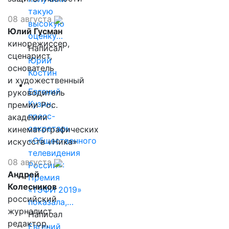
такую
08 августа
высокую
Юлий Гусман
оценку…
кинорежиссер,
Написал
сценарист,
Юрий
основатель
Костин
и художественный
Евгений
руководитель
Кузин,
премии Рос.
пресс-
академии
секретарь
кинематографических
«Общественного
искусств «Ника»
телевидения
08 августа
России»:
Андрей
Премия
Колесников
«ТЭФИ 2019»
российский
показала,…
журналист,
Написал
редактор,
Евгений