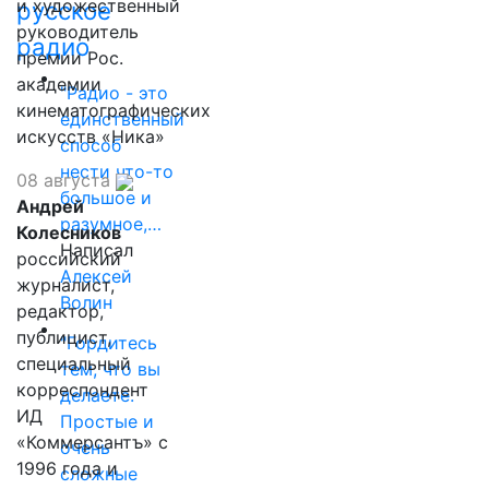
и художественный
русское
руководитель
радио
премии Рос.
академии
"Радио - это
кинематографических
единственный
искусств «Ника»
способ
нести что-то
08 августа
большое и
Андрей
разумное,…
Колесников
Написал
российский
Алексей
журналист,
Волин
редактор,
публицист,
"Гордитесь
специальный
тем, что вы
корреспондент
делаете.
ИД
Простые и
«Коммерсантъ» с
очень
1996 года и
сложные