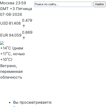
Москва
23:59
GMT +3
Пятница
07-08-2026
0.479
USD
81.408
↑
0.869
EUR
94.059
↑
+14
˚C (днем
+17
˚C, ночью
+10
˚C)
Ветрено,
переменная
облачность
МедиаПрофи
Вы просматриваете: