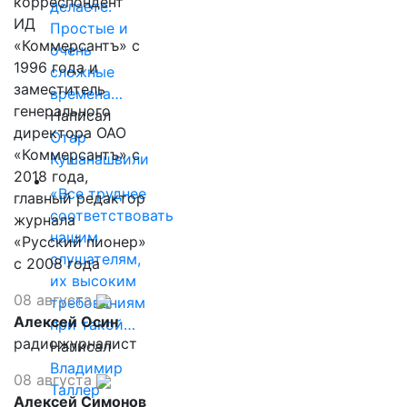
корреспондент
делаете.
ИД
Простые и
«Коммерсантъ» с
очень
1996 года и
сложные
заместитель
времена…
генерального
Написал
директора ОАО
Отар
«Коммерсантъ» с
Кушанашвили
2018 года,
«Все труднее
главный редактор
соответствовать
журнала
нашим
«Русский пионер»
слушателям,
с 2008 года
их высоким
08 августа
требованиям
Алексей Осин
при такой…
радиожурналист
Написал
Владимир
08 августа
Таллер
Алексей Симонов