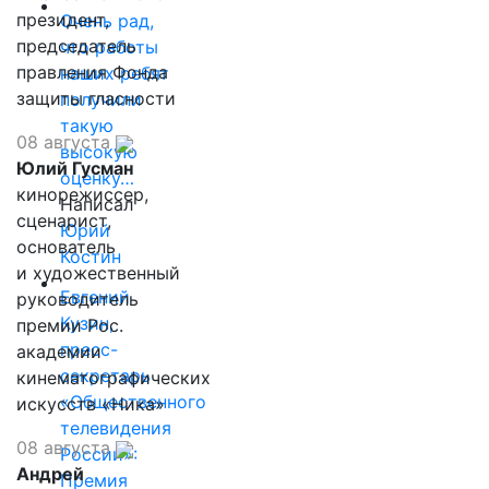
президент,
Очень рад,
председатель
что работы
правления Фонда
наших ребят
защиты гласности
получили
такую
08 августа
высокую
Юлий Гусман
оценку…
кинорежиссер,
Написал
сценарист,
Юрий
основатель
Костин
и художественный
Евгений
руководитель
Кузин,
премии Рос.
пресс-
академии
секретарь
кинематографических
«Общественного
искусств «Ника»
телевидения
08 августа
России»:
Андрей
Премия