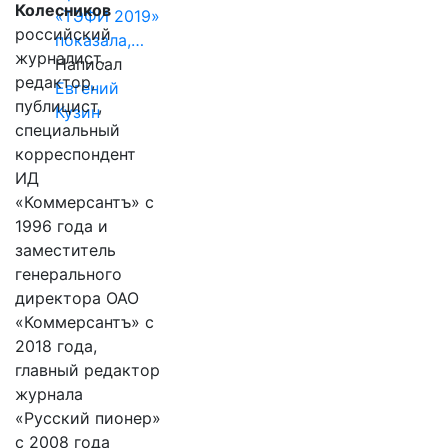
Колесников
«ТЭФИ 2019»
российский
показала,…
журналист,
Написал
редактор,
Евгений
публицист,
Кузин
специальный
корреспондент
ИД
«Коммерсантъ» с
1996 года и
заместитель
генерального
директора ОАО
«Коммерсантъ» с
2018 года,
главный редактор
журнала
«Русский пионер»
с 2008 года