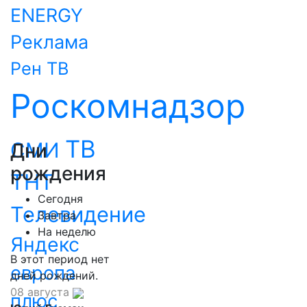
ENERGY
Реклама
Рен ТВ
Роскомнадзор
ТВ
СМИ
Дни
рождения
ТНТ
Сегодня
Телевидение
Завтра
На неделю
Яндекс
В этот период нет
европа
дней рождений.
08 августа
плюс