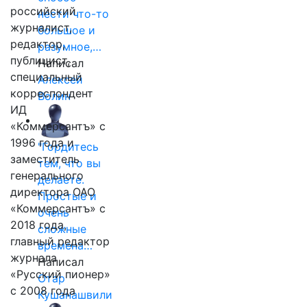
российский
нести что-то
журналист,
большое и
редактор,
разумное,…
публицист,
Написал
специальный
Алексей
корреспондент
Волин
ИД
«Коммерсантъ» с
1996 года и
"Гордитесь
заместитель
тем, что вы
генерального
делаете.
директора ОАО
Простые и
«Коммерсантъ» с
очень
2018 года,
сложные
главный редактор
времена…
журнала
Написал
«Русский пионер»
Отар
с 2008 года
Кушанашвили