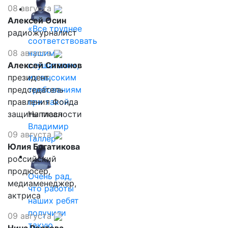
08 августа
Алексей Осин
«Все труднее
радиожурналист
соответствовать
08 августа
нашим
Алексей Симонов
слушателям,
президент,
их высоким
председатель
требованиям
правления Фонда
при такой…
защиты гласности
Написал
Владимир
09 августа
Таллер
Юлия Богатикова
российский
продюсер,
Очень рад,
медиаменеджер,
что работы
актриса
наших ребят
получили
09 августа
такую