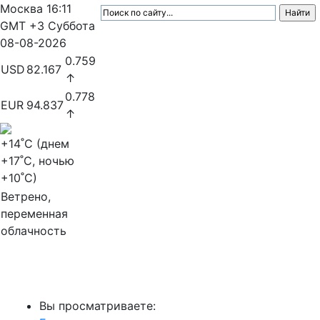
Москва
16:11
GMT +3
Суббота
08-08-2026
0.759
USD
82.167
↑
0.778
EUR
94.837
↑
+14
˚C (днем
+17
˚C, ночью
+10
˚C)
Ветрено,
переменная
облачность
МедиаПрофи
Вы просматриваете: