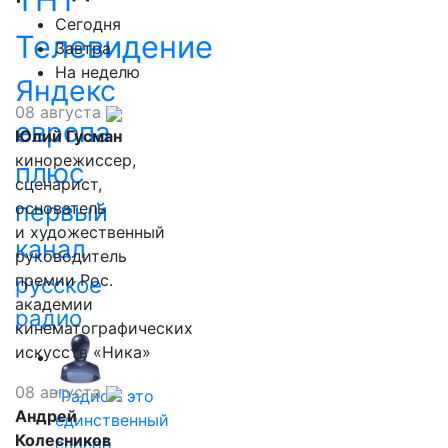
ТНТ
Сегодня
Телевидение
Завтра
На неделю
Яндекс
08 августа
европа
Юлий Гусман
кинорежиссер,
плюс
сценарист,
первый
основатель
и художественный
канал
руководитель
премии Рос.
русское
академии
радио
кинематографических
искусств «Ника»
08 августа
"Радио - это
Андрей
единственный
Колесников
способ