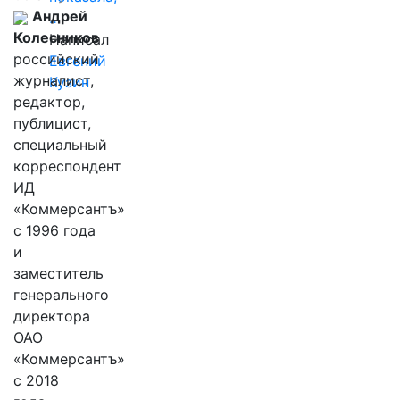
Андрей
…
Колесников
Написал
российский
Евгений
журналист,
Кузин
редактор,
публицист,
специальный
корреспондент
ИД
«Коммерсантъ»
с 1996 года
и
заместитель
генерального
директора
ОАО
«Коммерсантъ»
с 2018