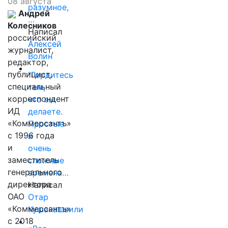
08 августа
разумное,
Андрей
…
Колесников
Написал
российский
Алексей
журналист,
Волин
редактор,
публицист,
"Гордитесь
специальный
тем,
корреспондент
что вы
ИД
делаете.
«Коммерсантъ»
Простые
с 1996 года
и
и
очень
заместитель
сложные
генерального
времена…
директора
Написал
ОАО
Отар
«Коммерсантъ»
Кушанашвили
с 2018