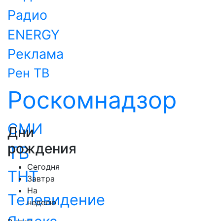
Радио
ENERGY
Реклама
Рен ТВ
Роскомнадзор
СМИ
Дни
рождения
ТВ
Сегодня
ТНТ
Завтра
На
Телевидение
неделю