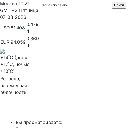
Москва
10:21
GMT +3
Пятница
07-08-2026
0.479
USD
81.408
↑
0.869
EUR
94.059
↑
+14
˚C (днем
+17
˚C, ночью
+10
˚C)
Ветрено,
переменная
облачность
МедиаПрофи
Вы просматриваете: