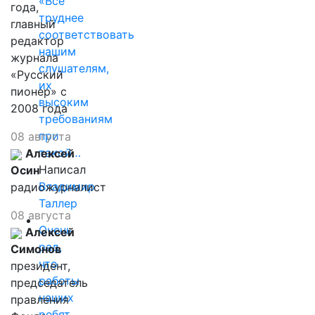
«Все
года,
труднее
главный
соответствовать
редактор
нашим
журнала
слушателям,
«Русский
их
пионер» с
высоким
2008 года
требованиям
при
08 августа
такой…
Алексей
Написал
Осин
Владимир
радиожурналист
Таллер
08 августа
Очень
Алексей
рад,
Симонов
что
президент,
работы
председатель
наших
правления
ребят