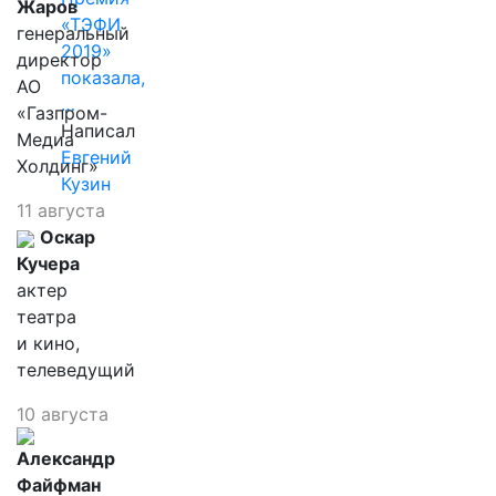
Жаров
«ТЭФИ
генеральный
2019»
директор
показала,
АО
…
«Газпром-
Написал
Медиа
Евгений
Холдинг»
Кузин
11 августа
Оскар
Кучера
актер
театра
и кино,
телеведущий
10 августа
Александр
Файфман