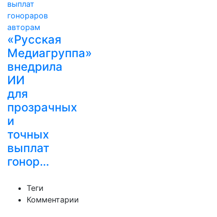
«Русская
Медиагруппа»
внедрила
ИИ
для
прозрачных
и
точных
выплат
гонор…
Теги
Комментарии