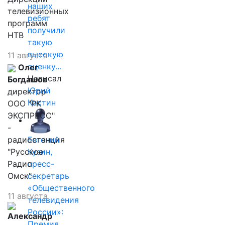
наших
телевизионных
ребят
программ
получили
НТВ
такую
высокую
11 августа
оценку…
Олег
Написал
Богдашов
Юрий
директор
Костин
ООО "РК
ЭКСПРЕСС"
-
радиостанция
Евгений
"Русское
Кузин,
Радио
пресс-
Омск"
секретарь
«Общественного
11 августа
телевидения
России»:
Александр
Премия