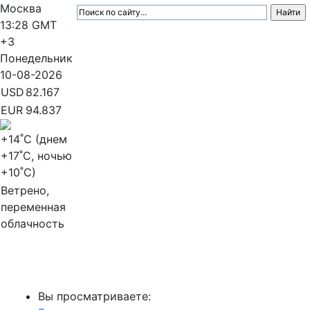
Москва
13:28
GMT
+3
Понедельник
10-08-2026
USD
82.167
EUR
94.837
+14
˚C (днем
+17
˚C, ночью
+10
˚C)
Ветрено,
переменная
облачность
МедиаПрофи
Вы просматриваете: