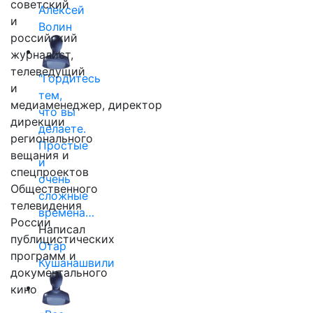
советский
Алексей
и
Волин
российский
журналист,
телеведущий
"Гордитесь
и
тем,
медиаменеджер, директор
что вы
дирекции
делаете.
регионального
Простые
вещания и
и
спецпроектов
очень
Общественного
сложные
телевидения
времена…
России
Написал
публицистических
Отар
программ и
Кушанашвили
документального
кино