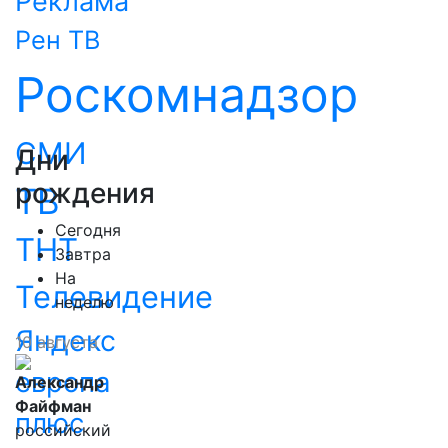
Реклама
Рен ТВ
Роскомнадзор
СМИ
Дни
рождения
ТВ
Сегодня
ТНТ
Завтра
На
Телевидение
неделю
Яндекс
10 августа
европа
Александр
Файфман
плюс
российский