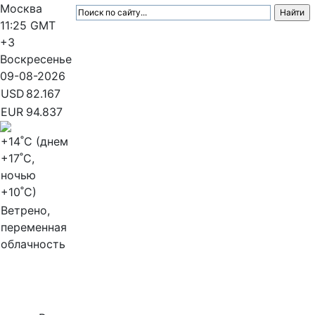
Москва
11:25
GMT
+3
Воскресенье
09-08-2026
USD
82.167
EUR
94.837
+14
˚C (днем
+17
˚C,
ночью
+10
˚C)
Ветрено,
переменная
облачность
МедиаПрофи