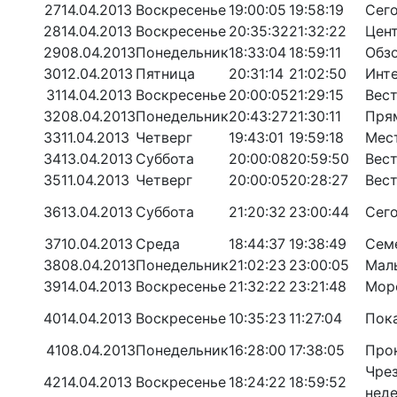
27
14.04.2013
Воскресенье
19:00:05
19:58:19
Сего
28
14.04.2013
Воскресенье
20:35:32
21:32:22
Цен
29
08.04.2013
Понедельник
18:33:04
18:59:11
Обз
30
12.04.2013
Пятница
20:31:14
21:02:50
Инт
31
14.04.2013
Воскресенье
20:00:05
21:29:15
Вест
32
08.04.2013
Понедельник
20:43:27
21:30:11
Пря
33
11.04.2013
Четверг
19:43:01
19:59:18
Мес
34
13.04.2013
Суббота
20:00:08
20:59:50
Вест
35
11.04.2013
Четверг
20:00:05
20:28:27
Вест
36
13.04.2013
Суббота
21:20:32
23:00:44
Сег
37
10.04.2013
Среда
18:44:37
19:38:49
Сем
38
08.04.2013
Понедельник
21:02:23
23:00:05
Маль
39
14.04.2013
Воскресенье
21:32:22
23:21:48
Мор
40
14.04.2013
Воскресенье
10:35:23
11:27:04
Пок
41
08.04.2013
Понедельник
16:28:00
17:38:05
Про
Чре
42
14.04.2013
Воскресенье
18:24:22
18:59:52
нед