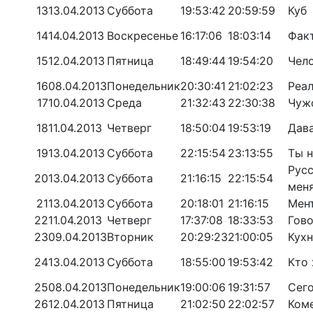
13
13.04.2013
Суббота
19:53:42
20:59:59
Куб
14
14.04.2013
Воскресенье
16:17:06
18:03:14
Фак
15
12.04.2013
Пятница
18:49:44
19:54:20
Чело
16
08.04.2013
Понедельник
20:30:41
21:02:23
Реа
17
10.04.2013
Среда
21:32:43
22:30:38
Чуж
18
11.04.2013
Четверг
18:50:04
19:53:19
Дав
19
13.04.2013
Суббота
22:15:54
23:13:55
Ты н
Русс
20
13.04.2013
Суббота
21:16:15
22:15:54
мен
21
13.04.2013
Суббота
20:18:01
21:16:15
Мент
22
11.04.2013
Четверг
17:37:08
18:33:53
Гов
23
09.04.2013
Вторник
20:29:23
21:00:05
Кухн
24
13.04.2013
Суббота
18:55:00
19:53:42
Кто 
25
08.04.2013
Понедельник
19:00:06
19:31:57
Сего
26
12.04.2013
Пятница
21:02:50
22:02:57
Ком