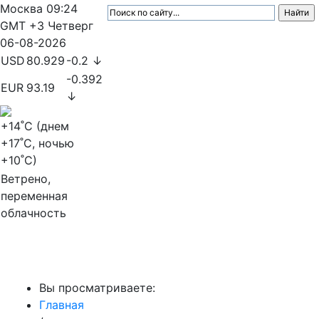
Москва
09:24
GMT +3
Четверг
06-08-2026
USD
80.929
-0.2 ↓
-0.392
EUR
93.19
↓
+14
˚C (днем
+17
˚C, ночью
+10
˚C)
Ветрено,
переменная
облачность
МедиаПрофи
Вы просматриваете:
Главная