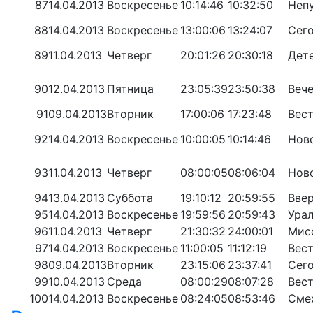
87
14.04.2013
Воскресенье
10:14:46
10:32:50
Неп
88
14.04.2013
Воскресенье
13:00:06
13:24:07
Сего
89
11.04.2013
Четверг
20:01:26
20:30:18
Дет
90
12.04.2013
Пятница
23:05:39
23:50:38
Вече
91
09.04.2013
Вторник
17:00:06
17:23:48
Вест
92
14.04.2013
Воскресенье
10:00:05
10:14:46
Ново
93
11.04.2013
Четверг
08:00:05
08:06:04
Ново
94
13.04.2013
Суббота
19:10:12
20:59:55
Вве
95
14.04.2013
Воскресенье
19:59:56
20:59:43
Урал
96
11.04.2013
Четверг
21:30:32
24:00:01
Мис
97
14.04.2013
Воскресенье
11:00:05
11:12:19
Вест
98
09.04.2013
Вторник
23:15:06
23:37:41
Сего
99
10.04.2013
Среда
08:00:29
08:07:28
Вест
100
14.04.2013
Воскресенье
08:24:05
08:53:46
Сме