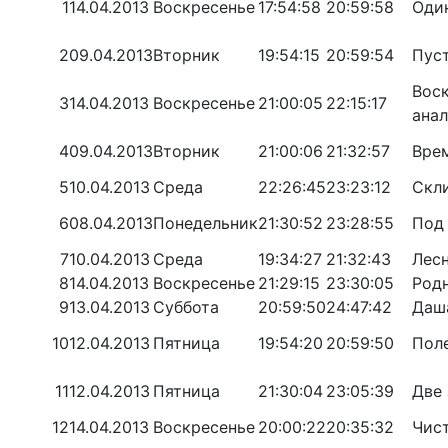
1
14.04.2013
Воскресенье
17:54:58
20:59:58
Один
2
09.04.2013
Вторник
19:54:15
20:59:54
Пуст
Вос
3
14.04.2013
Воскресенье
21:00:05
22:15:17
ана
4
09.04.2013
Вторник
21:00:06
21:32:57
Вре
5
10.04.2013
Среда
22:26:45
23:23:12
Скл
6
08.04.2013
Понедельник
21:30:52
23:28:55
Под
7
10.04.2013
Среда
19:34:27
21:32:43
Лес
8
14.04.2013
Воскресенье
21:29:15
23:30:05
Род
9
13.04.2013
Суббота
20:59:50
24:47:42
Даш
10
12.04.2013
Пятница
19:54:20
20:59:50
Поле
11
12.04.2013
Пятница
21:30:04
23:05:39
Две
12
14.04.2013
Воскресенье
20:00:22
20:35:32
Чис