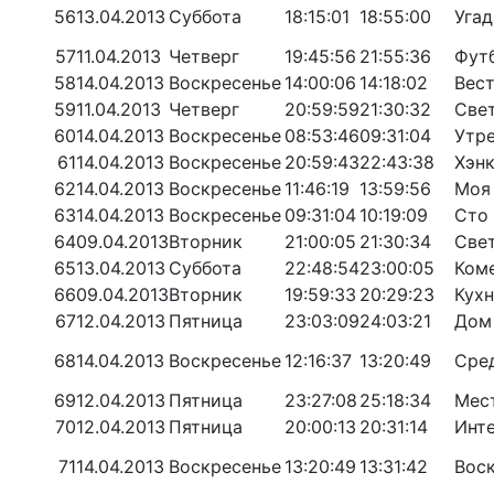
56
13.04.2013
Суббота
18:15:01
18:55:00
Уга
57
11.04.2013
Четверг
19:45:56
21:55:36
Футб
58
14.04.2013
Воскресенье
14:00:06
14:18:02
Вест
59
11.04.2013
Четверг
20:59:59
21:30:32
Све
60
14.04.2013
Воскресенье
08:53:46
09:31:04
Утре
61
14.04.2013
Воскресенье
20:59:43
22:43:38
Хэн
62
14.04.2013
Воскресенье
11:46:19
13:59:56
Моя
63
14.04.2013
Воскресенье
09:31:04
10:19:09
Сто
64
09.04.2013
Вторник
21:00:05
21:30:34
Све
65
13.04.2013
Суббота
22:48:54
23:00:05
Коме
66
09.04.2013
Вторник
19:59:33
20:29:23
Кухн
67
12.04.2013
Пятница
23:03:09
24:03:21
Дом 
68
14.04.2013
Воскресенье
12:16:37
13:20:49
Сре
69
12.04.2013
Пятница
23:27:08
25:18:34
Мест
70
12.04.2013
Пятница
20:00:13
20:31:14
Инте
71
14.04.2013
Воскресенье
13:20:49
13:31:42
Вос