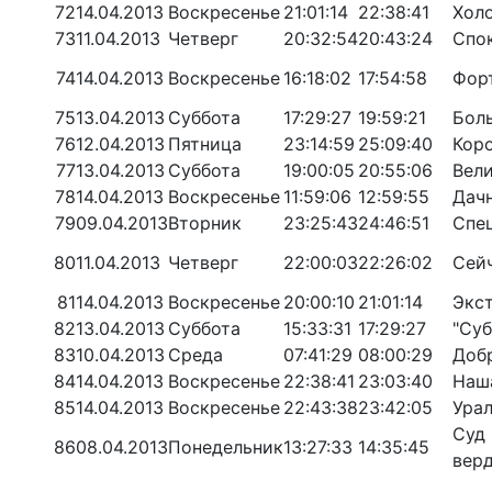
72
14.04.2013
Воскресенье
21:01:14
22:38:41
Хол
73
11.04.2013
Четверг
20:32:54
20:43:24
Спо
74
14.04.2013
Воскресенье
16:18:02
17:54:58
Фор
75
13.04.2013
Суббота
17:29:27
19:59:21
Бол
76
12.04.2013
Пятница
23:14:59
25:09:40
Кор
77
13.04.2013
Суббота
19:00:05
20:55:06
Вел
78
14.04.2013
Воскресенье
11:59:06
12:59:55
Дач
79
09.04.2013
Вторник
23:25:43
24:46:51
Спе
80
11.04.2013
Четверг
22:00:03
22:26:02
Сейч
81
14.04.2013
Воскресенье
20:00:10
21:01:14
Экс
82
13.04.2013
Суббота
15:33:31
17:29:27
"Суб
83
10.04.2013
Среда
07:41:29
08:00:29
Добр
84
14.04.2013
Воскресенье
22:38:41
23:03:40
Наша
85
14.04.2013
Воскресенье
22:43:38
23:42:05
Ура
Суд
86
08.04.2013
Понедельник
13:27:33
14:35:45
вер