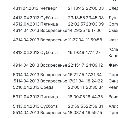
43
11.04.2013
Четверг
21:13:45
22:00:03
Сле
44
13.04.2013
Суббота
23:13:55
23:45:08
Луч
45
12.04.2013
Пятница
22:02:57
23:03:09
Come
46
14.04.2013
Воскресенье
14:29:35
16:17:06
Сме
47
14.04.2013
Воскресенье
11:27:04
11:59:58
Фаз
"Сле
48
13.04.2013
Суббота
16:19:49
17:11:27
Кан
49
14.04.2013
Воскресенье
22:15:17
24:09:12
Жел
50
14.04.2013
Воскресенье
16:22:15
17:21:34
Пор
51
14.04.2013
Воскресенье
17:21:34
18:24:22
Очна
52
10.04.2013
Среда
20:00:11
20:30:34
Реал
53
12.04.2013
Пятница
18:00:05
18:44:35
Веч
54
13.04.2013
Суббота
20:59:55
22:59:31
Алис
55
14.04.2013
Воскресенье
18:03:14
19:59:15
Про