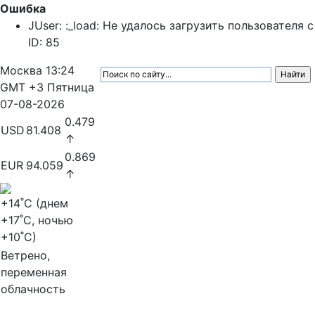
Ошибка
JUser: :_load: Не удалось загрузить пользователя с
ID: 85
Москва
13:24
GMT +3
Пятница
07-08-2026
0.479
USD
81.408
↑
0.869
EUR
94.059
↑
+14
˚C (днем
+17
˚C, ночью
+10
˚C)
Ветрено,
переменная
облачность