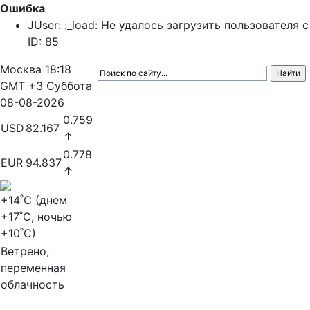
Ошибка
JUser: :_load: Не удалось загрузить пользователя с
ID: 85
Москва
18:18
GMT +3
Суббота
08-08-2026
0.759
USD
82.167
↑
0.778
EUR
94.837
↑
+14
˚C (днем
+17
˚C, ночью
+10
˚C)
Ветрено,
переменная
облачность