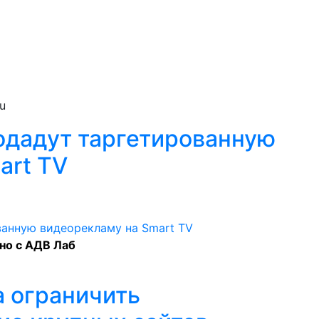
u
продадут таргетированную
art TV
но с АДВ Лаб
 ограничить