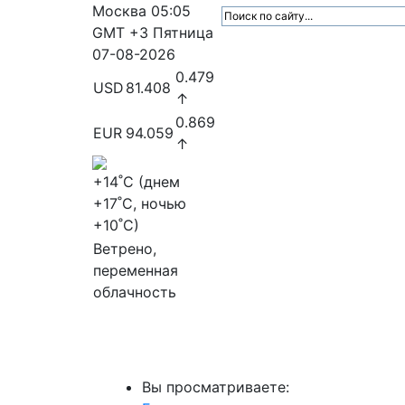
Москва
05:05
GMT +3
Пятница
07-08-2026
0.479
USD
81.408
↑
0.869
EUR
94.059
↑
+14
˚C (днем
+17
˚C, ночью
+10
˚C)
Ветрено,
переменная
облачность
МедиаПрофи
Главное
Медиарыно
Вы просматриваете: