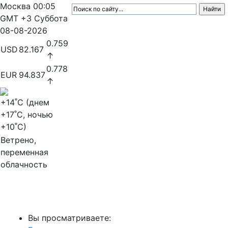
Москва
00:05
GMT +3
Суббота
08-08-2026
0.759
USD
82.167
↑
0.778
EUR
94.837
↑
+14
˚C (днем
+17
˚C, ночью
+10
˚C)
Ветрено,
переменная
облачность
МедиаПрофи
Вы просматриваете: