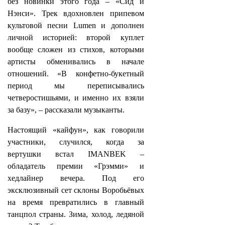
без новинки этого года – «Сид и
Нэнси». Трек вдохновлен припевом
культовой песни Lumen и дополнен
личной историей: второй куплет
вообще сложен из стихов, которыми
артисты обменивались в начале
отношений. «В конфетно-букетный
период мы переписывались
четверостишьями, и именно их взяли
за базу», – рассказали музыканты.
Настоящий «кайфун», как говорили
участники, случился, когда за
вертушки встал IMANBEK –
обладатель премии «Грэмми» и
хедлайнер вечера. Под его
эксклюзивный сет склоны Воробьёвых
на время превратились в главный
танцпол страны. Зима, холод, ледяной