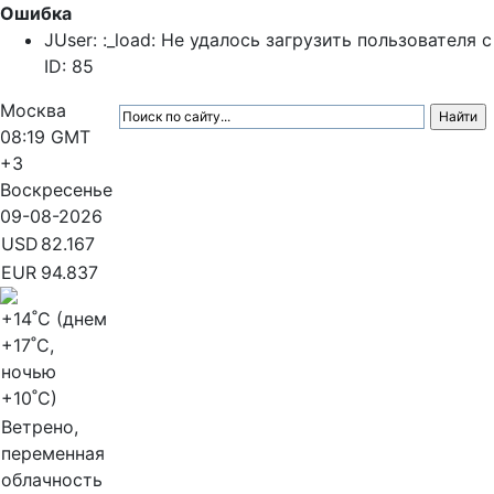
Ошибка
JUser: :_load: Не удалось загрузить пользователя с
ID: 85
Москва
08:19
GMT
+3
Воскресенье
09-08-2026
USD
82.167
EUR
94.837
+14
˚C (днем
+17
˚C,
ночью
+10
˚C)
Ветрено,
переменная
облачность