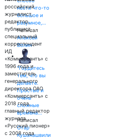
способ
российский
нести что-то
журналист,
большое и
редактор,
разумное,…
публицист,
Написал
специальный
Алексей
корреспондент
Волин
ИД
«Коммерсантъ» с
1996 года и
"Гордитесь
заместитель
тем, что вы
генерального
делаете.
директора ОАО
Простые и
«Коммерсантъ» с
очень
2018 года,
сложные
главный редактор
времена…
журнала
Написал
«Русский пионер»
Отар
с 2008 года
Кушанашвили