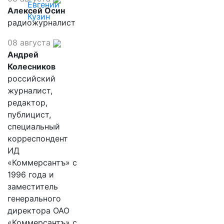
Евгений
Алексей Осин
Кузин
радиожурналист
08 августа
Андрей
Колесников
российский
журналист,
редактор,
публицист,
специальный
корреспондент
ИД
«Коммерсантъ» с
1996 года и
заместитель
генерального
директора ОАО
«Коммерсантъ» с