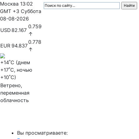
Москва
13:02
GMT +3
Суббота
08-08-2026
0.759
USD
82.167
↑
0.778
EUR
94.837
↑
+14
˚C (днем
+17
˚C, ночью
+10
˚C)
Ветрено,
переменная
облачность
МедиаПрофи
Вы просматриваете: