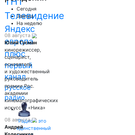
ТНТ
Сегодня
Телевидение
Завтра
На неделю
Яндекс
08 августа
европа
Юлий Гусман
кинорежиссер,
плюс
сценарист,
первый
основатель
и художественный
канал
руководитель
премии Рос.
русское
академии
радио
кинематографических
искусств «Ника»
08 августа
"Радио - это
Андрей
единственный
Колесников