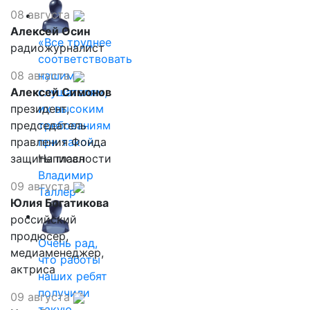
08 августа
Алексей Осин
«Все труднее
радиожурналист
соответствовать
08 августа
нашим
Алексей Симонов
слушателям,
президент,
их высоким
председатель
требованиям
правления Фонда
при такой…
защиты гласности
Написал
Владимир
09 августа
Таллер
Юлия Богатикова
российский
продюсер,
Очень рад,
медиаменеджер,
что работы
актриса
наших ребят
получили
09 августа
такую