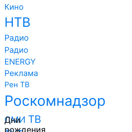
Кино
НТВ
Радио
Радио
ENERGY
Реклама
Рен ТВ
Роскомнадзор
ТВ
СМИ
Дни
рождения