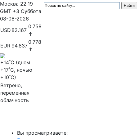
Москва
22:19
GMT +3
Суббота
08-08-2026
0.759
USD
82.167
↑
0.778
EUR
94.837
↑
+14
˚C (днем
+17
˚C, ночью
+10
˚C)
Ветрено,
переменная
облачность
МедиаПрофи
Вы просматриваете: