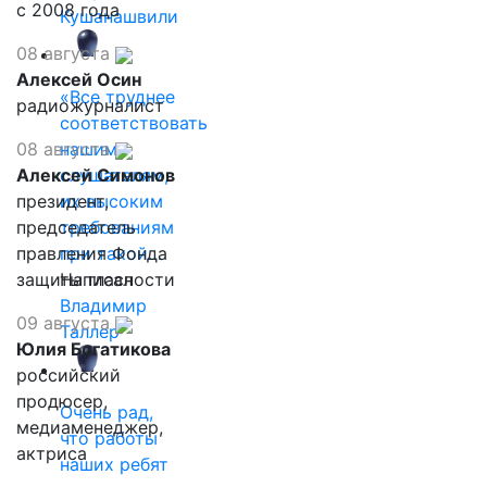
с 2008 года
Кушанашвили
08 августа
Алексей Осин
«Все труднее
радиожурналист
соответствовать
08 августа
нашим
Алексей Симонов
слушателям,
президент,
их высоким
председатель
требованиям
правления Фонда
при такой…
защиты гласности
Написал
Владимир
09 августа
Таллер
Юлия Богатикова
российский
продюсер,
Очень рад,
медиаменеджер,
что работы
актриса
наших ребят