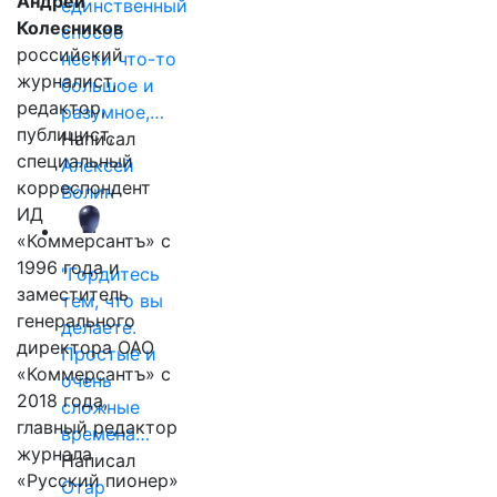
Андрей
единственный
Колесников
способ
российский
нести что-то
журналист,
большое и
редактор,
разумное,…
публицист,
Написал
специальный
Алексей
корреспондент
Волин
ИД
«Коммерсантъ» с
1996 года и
"Гордитесь
заместитель
тем, что вы
генерального
делаете.
директора ОАО
Простые и
«Коммерсантъ» с
очень
2018 года,
сложные
главный редактор
времена…
журнала
Написал
«Русский пионер»
Отар