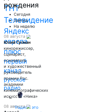
рождения
ТНТ
Сегодня
Телевидение
Завтра
На неделю
Яндекс
08 августа
европа
Юлий Гусман
кинорежиссер,
плюс
сценарист,
первый
основатель
и художественный
канал
руководитель
премии Рос.
русское
академии
радио
кинематографических
искусств «Ника»
08 августа
"Радио - это