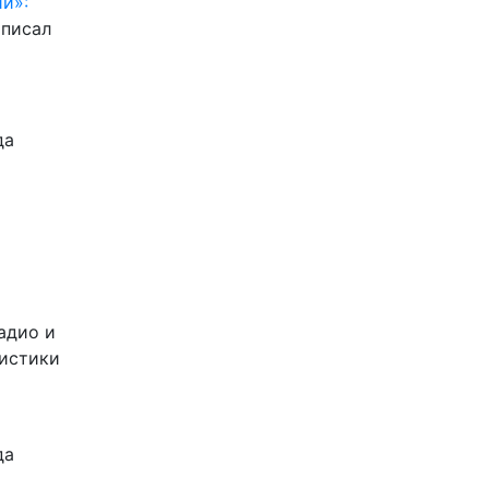
и»:
писал
да
адио и
листики
да