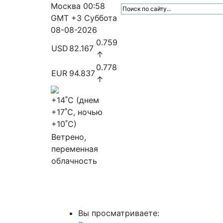
Москва
00:58
GMT +3
Суббота
08-08-2026
0.759
USD
82.167
↑
0.778
EUR
94.837
↑
+14
˚C (днем
+17
˚C, ночью
+10
˚C)
Ветрено,
переменная
облачность
МедиаПрофи
Главное
Медиарыно
Вы просматриваете: