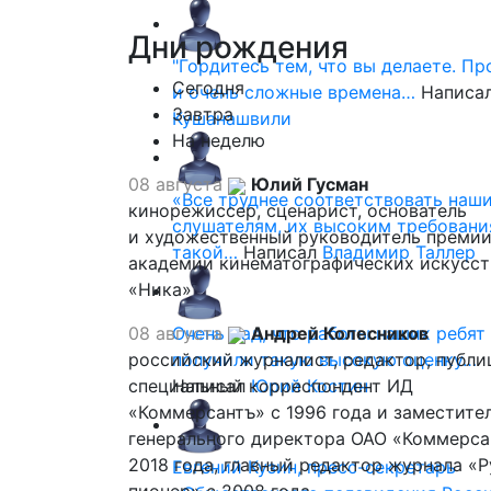
Дни
рождения
"Гордитесь тем, что вы делаете. П
Сегодня
и очень сложные времена…
Написа
Завтра
Кушанашвили
На неделю
08 августа
Юлий Гусман
«Все труднее соответствовать наш
кинорежиссер, сценарист, основатель
слушателям, их высоким требовани
и художественный руководитель премии
такой…
Написал
Владимир Таллер
академии кинематографических искусст
«Ника»
08 августа
Очень рад, что работы наших ребят
Андрей Колесников
российский журналист, редактор, публи
получили такую высокую оценку…
специальный корреспондент ИД
Написал
Юрий Костин
«Коммерсантъ» с 1996 года и заместите
генерального директора ОАО «Коммерса
2018 года, главный редактор журнала «
Евгений Кузин, пресс-секретарь