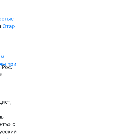
ростые
л
Отар
им
ям при
 Рос.
в
цист,
ль
нтъ» с
Русский