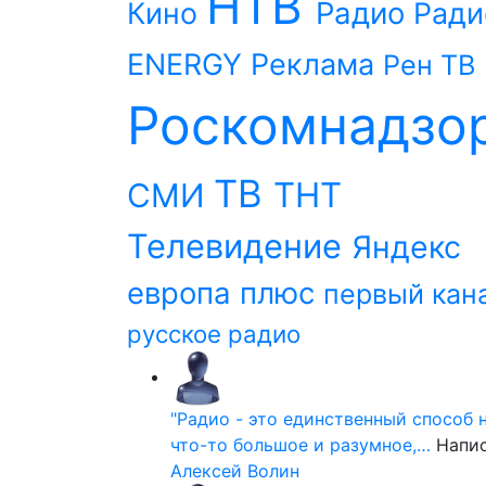
НТВ
Радио
Кино
Ради
ENERGY
Реклама
Рен ТВ
Роскомнадзо
ТВ
ТНТ
СМИ
Телевидение
Яндекс
европа плюс
первый кан
русское радио
"Радио - это единственный способ 
что-то большое и разумное,…
Напи
Алексей Волин