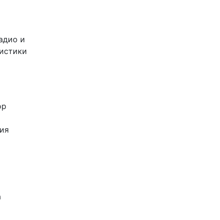
адио и
листики
ор
ия
а