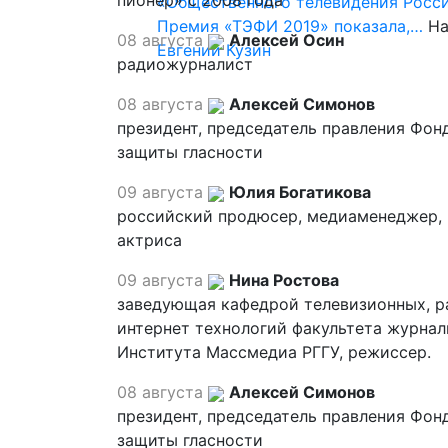
пионер» с 2008 года
«Общественного телевидения Росси
Премия «ТЭФИ 2019» показала,…
На
08 августа
Алексей Осин
Евгений Кузин
радиожурналист
08 августа
Алексей Симонов
президент, председатель правления Фон
защиты гласности
09 августа
Юлия Богатикова
российский продюсер, медиаменеджер,
актриса
09 августа
Нина Ростова
заведующая кафедрой телевизионных, р
интернет технологий факультета журна
Института Массмедиа РГГУ, режиссер.
08 августа
Алексей Симонов
президент, председатель правления Фон
защиты гласности