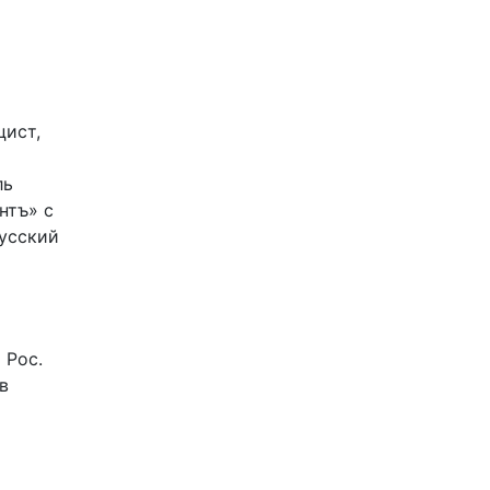
цист,
ль
нтъ» с
Русский
 Рос.
в