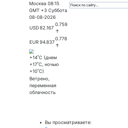
Москва
08:15
GMT +3
Суббота
08-08-2026
0.759
USD
82.167
↑
0.778
EUR
94.837
↑
+14
˚C (днем
+17
˚C, ночью
+10
˚C)
Ветрено,
переменная
облачность
МедиаПрофи
Главное
Медиарыно
Вы просматриваете: