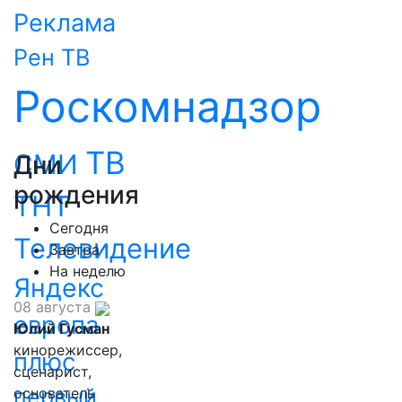
Реклама
Рен ТВ
Роскомнадзор
ТВ
СМИ
Дни
рождения
ТНТ
Сегодня
Телевидение
Завтра
На неделю
Яндекс
08 августа
европа
Юлий Гусман
кинорежиссер,
плюс
сценарист,
первый
основатель