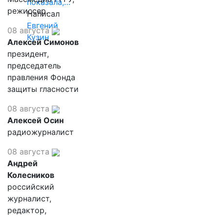
показала,…
режиссер.
Написал
Евгений
08 августа
Кузин
Алексей Симонов
президент,
председатель
правления Фонда
защиты гласности
08 августа
Алексей Осин
радиожурналист
08 августа
Андрей
Колесников
российский
журналист,
редактор,