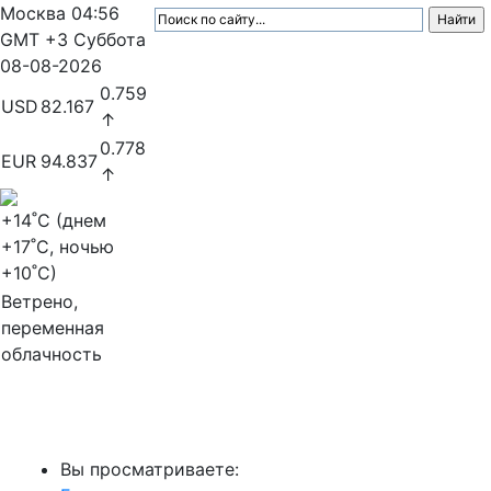
Москва
04:56
GMT +3
Суббота
08-08-2026
0.759
USD
82.167
↑
0.778
EUR
94.837
↑
+14
˚C (днем
+17
˚C, ночью
+10
˚C)
Ветрено,
переменная
облачность
МедиаПрофи
Вы просматриваете: