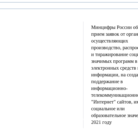
Минцифры России об
прием заявок от орга
осуществляющих
производство, распро
и тиражирование соц
значимых программ в
электронных средств
информации, на созда
поддержание в
информационно-
телекоммуникационно
"Интернет" сайтов, 
социальное или
образовательное значе
к
Мастерство
Сообщество
Обзор событий
Н
2021 году