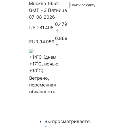
Москва
16:52
GMT +3
Пятница
07-08-2026
0.479
USD
81.408
↑
0.869
EUR
94.059
↑
+14
˚C (днем
+17
˚C, ночью
+10
˚C)
Ветрено,
переменная
облачность
МедиаПрофи
Главное
Медиарыно
Вы просматриваете: