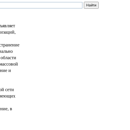
ъявляет
низаций,
странение
иально
 области
 массовой
ние и
й сети
имеющих
ние, в
овости ФКК
Архив
Контакты
Войти