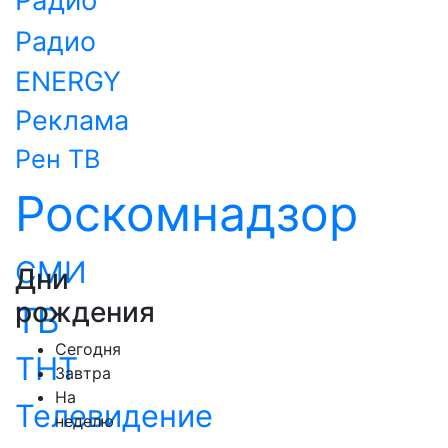
Радио
Радио
ENERGY
Реклама
Рен ТВ
Роскомнадзор
СМИ
Дни
рождения
ТВ
Сегодня
ТНТ
Завтра
На
Телевидение
неделю