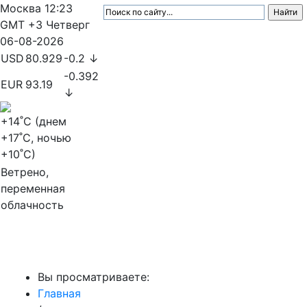
Москва
12:23
GMT +3
Четверг
06-08-2026
USD
80.929
-0.2 ↓
-0.392
EUR
93.19
↓
+14
˚C (днем
+17
˚C, ночью
+10
˚C)
Ветрено,
переменная
облачность
МедиаПрофи
Вы просматриваете:
Главная