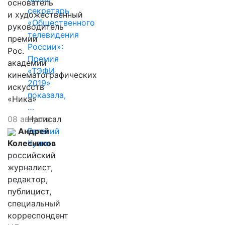
основатель
секретарь
и художественный
«Общественного
руководитель
телевидения
премии
России»:
Рос.
Премия
академии
«ТЭФИ
кинематографических
2019»
искусств
показала,
«Ника»
…
08 августа
Написал
Андрей
Евгений
Колесников
Кузин
российский
журналист,
редактор,
публицист,
специальный
корреспондент