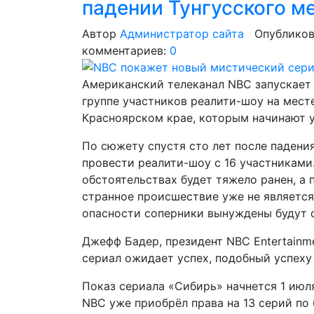
падении Тунгусского м
Автор
Администратор сайта
Опубликов
комментариев:
0
Американский телеканал NBC запускает
группе участников реалити-шоу на мест
Красноярском крае, которым начинают 
По сюжету спустя сто лет после падени
провести реалити-шоу с 16 участниками.
обстоятельствах будет тяжело ранен, а 
странное происшествие уже не является
опасности соперники вынуждены будут 
Джефф Бадер, президент NBC Entertainme
сериал ожидает успех, подобный успеху 
Показ сериала «Сибирь» начнется 1 июля
NBC уже приобрёл права на 13 серий по 