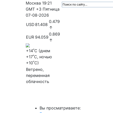
Москва
19:21
GMT +3
Пятница
07-08-2026
0.479
USD
81.408
↑
0.869
EUR
94.059
↑
+14
˚C (днем
+17
˚C, ночью
+10
˚C)
Ветрено,
переменная
облачность
МедиаПрофи
Главное
Медиарыно
Вы просматриваете: