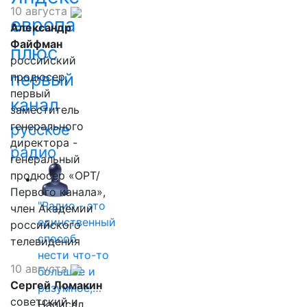
10 августа
европа
Александр
Файфман
плюс
российский
первый
продюсер,
первый
канал
заместитель
генерального
русское
директора -
радио
генеральный
продюсер «ОРТ/
Первого канала»,
"Радио - это
член Академии
единственный
российского
способ
телевидения
нести что-то
10 августа
большое и
Сергей Ломакин
разумное,…
советский и
Написал