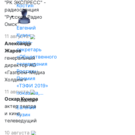
"РК ЭКСПРЕСС" -
Костин
радиостанция
"Русское Радио
Омск"
Евгений
Кузин,
11 августа
пресс-
Александр
секретарь
Жаров
«Общественного
генеральный
телевидения
директор АО
России»:
«Газпром-Медиа
Премия
Холдинг»
«ТЭФИ 2019»
11 августа
показала,…
Оскар Кучера
Написал
актер театра
Евгений
и кино,
Кузин
телеведущий
10 августа