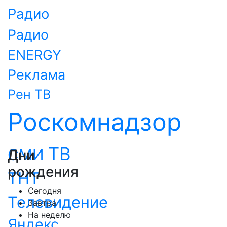
Радио
Радио
ENERGY
Реклама
Рен ТВ
Роскомнадзор
ТВ
СМИ
Дни
рождения
ТНТ
Сегодня
Телевидение
Завтра
На неделю
Яндекс