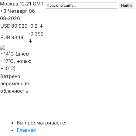
Москва
12:21
GMT
+3
Четверг
06-
08-2026
USD
80.929
-0.2 ↓
-0.392
EUR
93.19
↓
+14
˚C (днем
+17
˚C, ночью
+10
˚C)
Ветрено,
переменная
облачность
МедиаПрофи
Вы просматриваете:
Главная