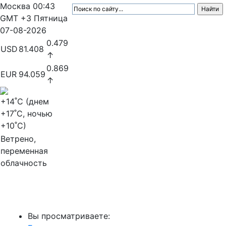
Москва
00:43
GMT +3
Пятница
07-08-2026
0.479
USD
81.408
↑
0.869
EUR
94.059
↑
+14
˚C (днем
+17
˚C, ночью
+10
˚C)
Ветрено,
переменная
облачность
МедиаПрофи
Вы просматриваете: