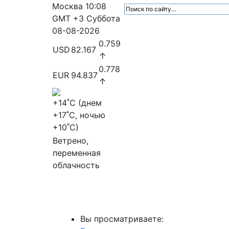
Москва
10:08
GMT +3
Суббота
08-08-2026
0.759
USD
82.167
↑
0.778
EUR
94.837
↑
+14
˚C (днем
+17
˚C, ночью
+10
˚C)
Ветрено,
переменная
облачность
МедиаПрофи
Главное
Медиарыно
Вы просматриваете: