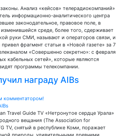
законы. Анализ «кейсов» телерадиокомпаний»
итель информационно-аналитического центра
евшее законодательное, правовое поле, в
 изменившейся среде, более того, сдерживает
гкой руки СМИ, называют и операторов связи, и
привел фрагмент статьи в «Новой газете» за 7
елеканалом «Совершенно секретно»: с февраля
ых кабельных сетей», которые являются
увидят программы телекомпании.
лучил награду AIBs
м комментатором!
an Travel Guide TV «Нетронутое сердце Урала»
дного вещания (The Association for
 RTG TV, снятый в республике Коми, поражает
рной природы, удивительными древними