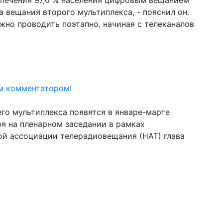
спечения 97,6 % населения цифровым вещанием
а вещания второго мультиплекса, - пояснил он.
жно проводить поэтапно, начиная с телеканалов
м комментатором!
его
мультиплекса
появятся в январе-марте
ря на пленарном заседании в рамках
й ассоциации телерадиовещания (НАТ) глава