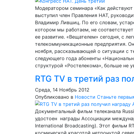
Модератором семинара «Как действуют 
выступил член Правления НАТ, руковод
Владимир Лившиц. По его словам, устар
котором мы работаем, не соответствует
ее развитие. «Вещателем» сегодня, с ле
телекоммуникационные предприятия. Он 
ноября, рассказывающей о ситуации с т
следующего года абоненты «Национальн
структурой «Ростелекома», больше не 
RTG TV в третий раз по
Среда, 14 Ноябрь 2012
Опубликовано в
Новости
Станьте первы
Документальный фильм телеканала Russi
удостоен награды Ассоциации междунаро
International Broadcasting). Этот фильм
космической красотой нетронутой севе