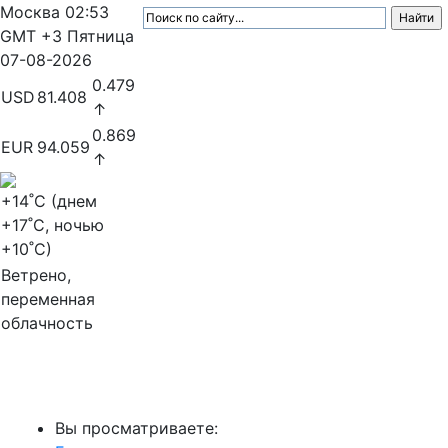
Москва
02:53
GMT +3
Пятница
07-08-2026
0.479
USD
81.408
↑
0.869
EUR
94.059
↑
+14
˚C (днем
+17
˚C, ночью
+10
˚C)
Ветрено,
переменная
облачность
МедиаПрофи
Вы просматриваете: