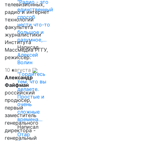
"Радио - это
телевизионных,
единственный
радио и интернет
способ
технологий
нести что-то
факультета
большое и
журналистики
разумное,…
Института
Написал
Массмедиа РГГУ,
Алексей
режиссер.
Волин
10 августа
"Гордитесь
Александр
тем, что вы
Файфман
делаете.
российский
Простые и
продюсер,
очень
первый
сложные
заместитель
времена…
генерального
Написал
директора -
Отар
генеральный