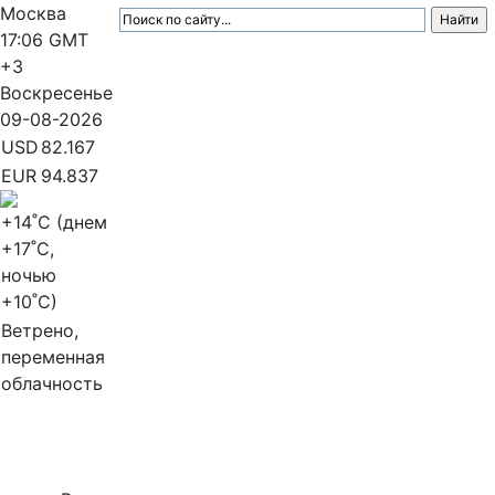
Москва
17:06
GMT
+3
Воскресенье
09-08-2026
USD
82.167
EUR
94.837
+14
˚C (днем
+17
˚C,
ночью
+10
˚C)
Ветрено,
переменная
облачность
МедиаПрофи