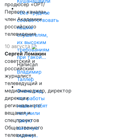
Кушанашвили
продюсер «ОРТ/
Первого канала»,
«Все труднее
член Академии
соответствовать
российского
нашим
телевидения
слушателям,
их высоким
10 августа
требованиям
Сергей Ломакин
при такой…
советский и
Написал
российский
Владимир
журналист,
Таллер
телеведущий и
медиаменеджер, директор
Очень рад,
дирекции
что работы
регионального
наших ребят
вещания и
получили
спецпроектов
такую
Общественного
высокую
телевидения
оценку…