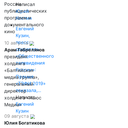
России
Написал
публицистических
Юрий
программ и
Костин
документального
Евгений
кино
Кузин,
пресс-
10 августа
секретарь
Арам Габрелянов
«Общественного
президент
телевидения
холдинга
России»:
«Балтийская
Премия
медиа группа»,
«ТЭФИ 2019»
генеральный
показала,…
директор
Написал
холдинга «Ньюс
Евгений
Медиа»
Кузин
09 августа
Юлия Богатикова