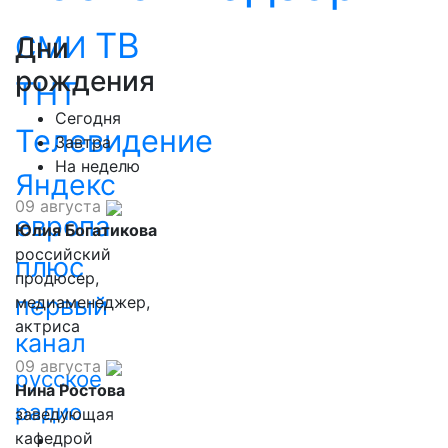
ТВ
СМИ
Дни
рождения
ТНТ
Сегодня
Телевидение
Завтра
На неделю
Яндекс
09 августа
европа
Юлия Богатикова
российский
плюс
продюсер,
первый
медиаменеджер,
актриса
канал
09 августа
русское
Нина Ростова
радио
заведующая
кафедрой