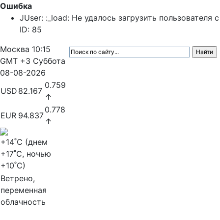
Ошибка
JUser: :_load: Не удалось загрузить пользователя с
ID: 85
Москва
10:15
GMT +3
Суббота
08-08-2026
0.759
USD
82.167
↑
0.778
EUR
94.837
↑
+14
˚C (днем
+17
˚C, ночью
+10
˚C)
Ветрено,
переменная
облачность