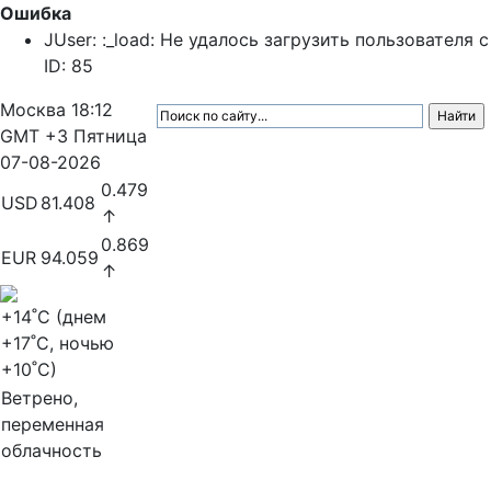
Ошибка
JUser: :_load: Не удалось загрузить пользователя с
ID: 85
Москва
18:12
GMT +3
Пятница
07-08-2026
0.479
USD
81.408
↑
0.869
EUR
94.059
↑
+14
˚C (днем
+17
˚C, ночью
+10
˚C)
Ветрено,
переменная
облачность