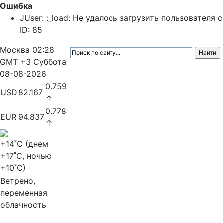
Ошибка
JUser: :_load: Не удалось загрузить пользователя с
ID: 85
Москва
02:28
GMT +3
Суббота
08-08-2026
0.759
USD
82.167
↑
0.778
EUR
94.837
↑
+14
˚C (днем
+17
˚C, ночью
+10
˚C)
Ветрено,
переменная
облачность