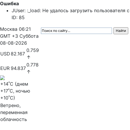
Ошибка
JUser: :_load: Не удалось загрузить пользователя с
ID: 85
Москва
06:21
GMT +3
Суббота
08-08-2026
0.759
USD
82.167
↑
0.778
EUR
94.837
↑
+14
˚C (днем
+17
˚C, ночью
+10
˚C)
Ветрено,
переменная
облачность