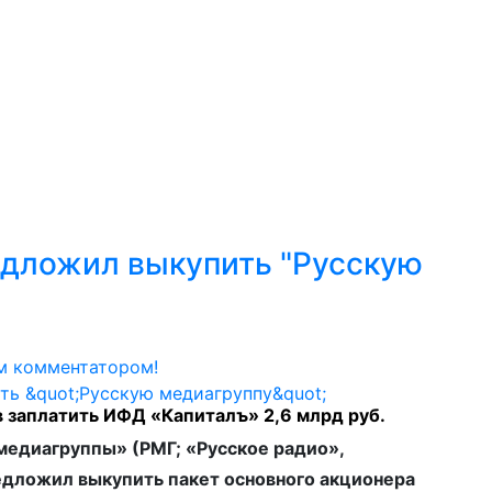
к
Мастерство
Сообщество
Обзор событий
Н
едложил выкупить "Русскую
м комментатором!
в заплатить ИФД «Капиталъ» 2,6 млрд руб.
медиагруппы» (РМГ; «Русское радио»,
едложил выкупить пакет основного акционера