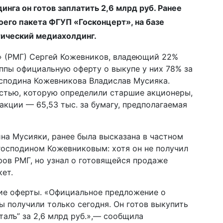
нга он готов заплатить 2,6 млрд руб. Ранее
его пакета ФГУП «Госконцерт», на базе
тический медиахолдинг.
» (РМГ) Сергей Кожевников, владеющий 22%
уппы официальную оферту о выкупе у них 78% за
господина Кожевникова Владислав Мусияка.
стью, которую определили старшие акционеры,
акции — 65,53 тыс. за бумагу, предполагаемая
ина Мусияки, ранее была высказана в частном
господином Кожевниковым: хотя он не получил
ов РМГ, но узнал о готовящейся продаже
ет.
ие оферты. «Официальное предложение о
ы получили только сегодня. Он готов выкупить
талъ” за 2,6 млрд руб.»,— сообщила