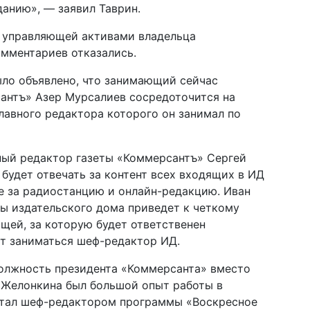
данию», — заявил Таврин.
, управляющей активами владельца
омментариев отказались.
ыло объявлено, что занимающий сейчас
нтъ» Азер Мурсалиев сосредоточится на
лавного редактора которого он занимал по
ый редактор газеты «Коммерсантъ» Сергей
будет отвечать за контент всех входящих в ИД
е за радиостанцию и онлайн-редакцию. Иван
ры издательского дома приведет к четкому
щей, за которую будет ответственен
ет заниматься шеф-редактор ИД.
олжность президента «Коммерсанта» вместо
У Желонкина был большой опыт работы в
отал шеф-редактором программы «Воскресное