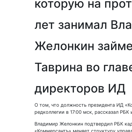
которую на про
лет занимал Вл
Желонкин займе
Таврина во глав
директоров ИД
О том, что должность президента ИД «К
редколлегии в 17:00 мск​, рассказал РБК
Владимир Желонкин подтвердил РБК кад
«Коммерсантъ» меняет структуру управ