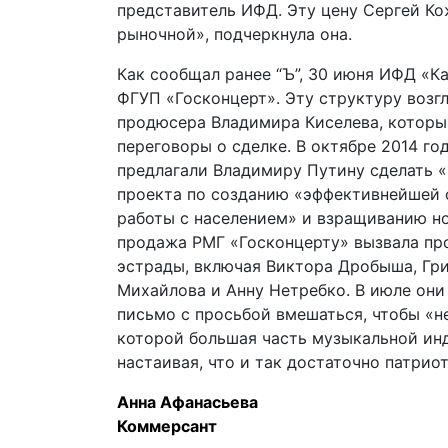
представитель ИФД. Эту цену Сергей К
рыночной», подчеркнула она.
Как сообщал ранее “Ъ”, 30 июня ИФД «К
ФГУП «Госконцерт». Эту структуру возг
продюсера Владимира Киселева, который
переговоры о сделке. В октябре 2014 го
предлагали Владимиру Путину сделать 
проекта по созданию «эффективнейшей 
работы с населением» и взращиванию н
продажа РМГ «Госконцерту» вызвала пр
эстрады, включая Виктора Дробыша, Гри
Михайлова и Анну Нетребко. В июле они
письмо с просьбой вмешаться, чтобы «н
которой большая часть музыкальной инд
настаивая, что и так достаточно патрио
Анна Афанасьева
Коммерсант