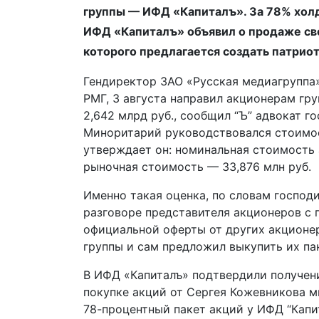
группы — ИФД «Капиталъ». За 78% холди
ИФД «Капиталъ» объявил о продаже сво
которого предлагается создать патрио
Гендиректор ЗАО «Русская медиагруппа
РМГ, 3 августа направил акционерам гр
2,642 млрд руб., сообщил “Ъ” адвокат 
Миноритарий руководствовался стоимо
утверждает он: номинальная стоимость 
рыночная стоимость — 33,876 млн руб.
Именно такая оценка, по словам господ
разговоре представителя акционеров с 
официальной оферты от других акционер
группы и сам предложил выкупить их пак
В ИФД «Капиталъ» подтвердили получен
покупке акций от Сергея Кожевникова м
78-процентный пакет акций у ИФД “Капи