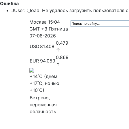
Ошибка
JUser: :_load: Не удалось загрузить пользователя с 
Москва
15:04
GMT +3
Пятница
07-08-2026
0.479
USD
81.408
↑
0.869
EUR
94.059
↑
+14
˚C (днем
+17
˚C, ночью
+10
˚C)
Ветрено,
переменная
облачность