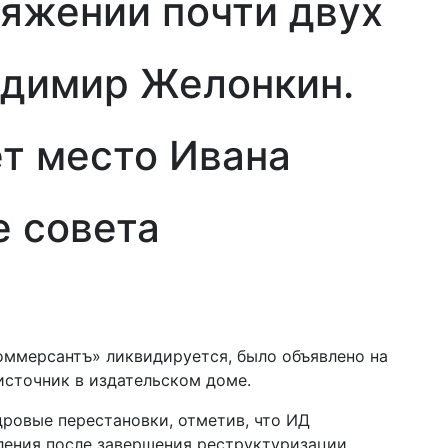
тяжении почти двух
адимир Желонкин.
т место Ивана
е совета
оммерсантъ» ликвидируется, было объявлено на
 источник в издательском доме.
ровые перестановки, отметив, что ИД
ления после завершения реструктуризации