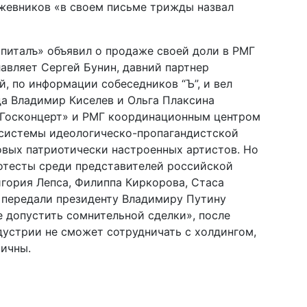
ожевников «в своем письме трижды назвал
апиталъ» объявил о продаже своей доли в РМГ
лавляет Сергей Бунин, давний партнер
, по информации собеседников “Ъ”, и вел
да Владимир Киселев и Ольга Плаксина
«Госконцерт» и РМГ координационным центром
системы идеологическо-пропагандистской
овых патриотически настроенных артистов. Но
отесты среди представителей российской
гория Лепса, Филиппа Киркорова, Стаса
 передали президенту Владимиру Путину
е допустить сомнительной сделки», после
устрии не сможет сотрудничать с холдингом,
тичны.