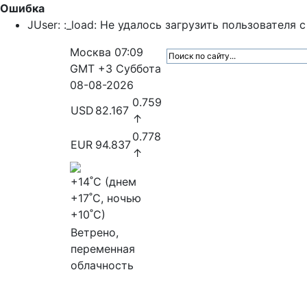
Ошибка
JUser: :_load: Не удалось загрузить пользователя с 
Москва
07:09
GMT +3
Суббота
08-08-2026
0.759
USD
82.167
↑
0.778
EUR
94.837
↑
+14
˚C (днем
+17
˚C, ночью
+10
˚C)
Ветрено,
переменная
облачность