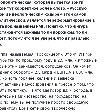
ополитическая, которая пытается войти,
акое тут корректное более слово, «Русскую
кой и идеологическим козырем этой самой
политической, является переформатирование в
а под названием РМГ. Понятно, что фигура
становится важным то ли порожком, то ли
т, потому что я не уверен, что я правильно
е.
ппа, называемая «Госконцерт». Это ФГУП при
убытки по прошлому году в 2,5 млн, ничтожные
рые этим занимаются, сотрудников. Он хочет
инг с оборотом 2,5 млрд и EBITDA в 680 млн.
в, но есть горячее желание и вывеска
ут активные муссирования в прессе о том, что
ять политику. На что мы говорим: «Господа, в
тесь на министерство, на государство, на
то почему вы не получите просто свободную
 нравится? Докажете свою творческую