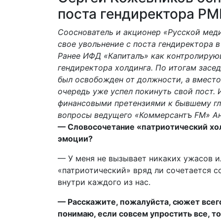
поста гендиректора РМ
Сооснователь и акционер «Русской мед
свое увольнение с поста гендиректора в
Ранее ИФД «Капиталъ» как контролиру
гендиректора холдинга. По итогам засе
был освобожден от должности, а вместо
очередь уже успел покинуть свой пост.
финансовыми претензиями к бывшему гла
вопросы ведущего «Коммерсантъ FM» Ан
— Словосочетание «патриотический хол
эмоции?
— У меня не вызывает никаких ужасов ил
«патриотический» вряд ли сочетается со
внутри каждого из нас.
— Расскажите, пожалуйста, сюжет всего
понимаю, если совсем упростить все, то 