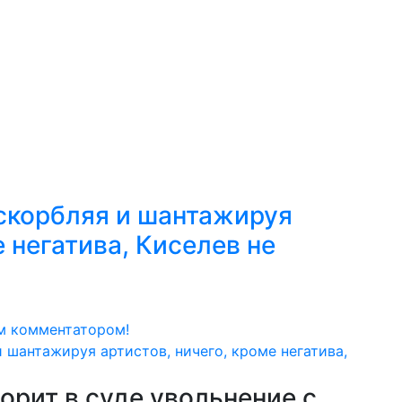
к
Мастерство
Сообщество
Обзор событий
Н
скорбляя и шантажируя
е негатива, Киселев не
м комментатором!
орит в суде увольнение с