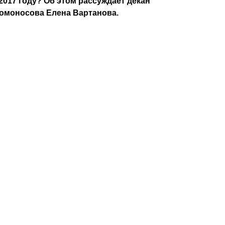
2017 году? Об этом рассуждает декан
Ломоносова Елена Вартанова.