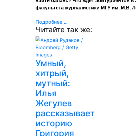
найти баланс? Что ждет абитуриентов в 
факультета журналистики МГУ им. М.В. 
Подробнее ...
Читайте так же:
Умный,
хитрый,
мутный:
Илья
Жегулев
рассказывает
историю
Григория