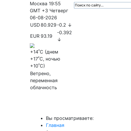
Москва
19:55
GMT +3
Четверг
06-08-2026
USD
80.929
-0.2 ↓
-0.392
EUR
93.19
↓
+14
˚C (днем
+17
˚C, ночью
+10
˚C)
Ветрено,
переменная
облачность
МедиаПрофи
Главное
Медиарыно
Вы просматриваете:
Главная