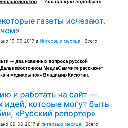
левизионщиков
— Ассоциации городских
которые газеты исчезают.
 чем»
ано 19-06-2017
в
Интервью месяца
Всего
еньги — два извечных вопроса русской
 на Дальневосточном МедиаСаммите расскажет
ка и медиарынок» Владимир Касютин.
ию и работать на сайт —
х идей, которые могут быть
бин, «Русский репортер»
ано 09-06-2017
в
Интервью месяца
Всего