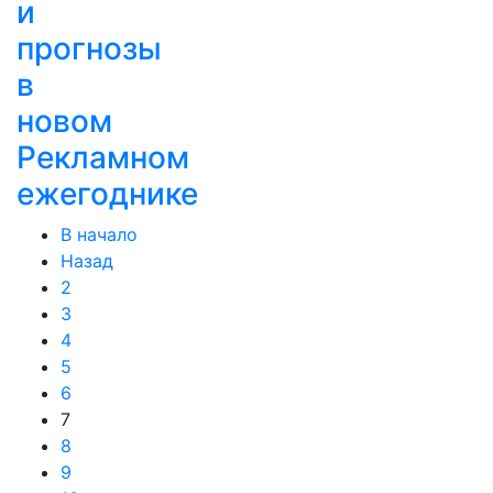
и
прогнозы
в
новом
Рекламном
ежегоднике
В начало
Назад
2
3
4
5
6
7
8
9