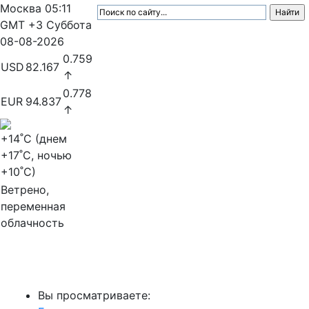
Москва
05:11
GMT +3
Суббота
08-08-2026
0.759
USD
82.167
↑
0.778
EUR
94.837
↑
+14
˚C (днем
+17
˚C, ночью
+10
˚C)
Ветрено,
переменная
облачность
МедиаПрофи
Вы просматриваете: