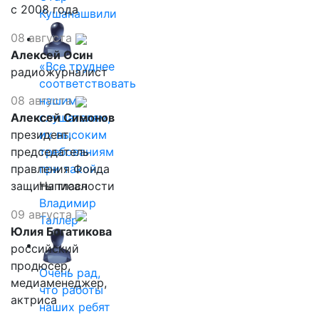
с 2008 года
Кушанашвили
08 августа
Алексей Осин
«Все труднее
радиожурналист
соответствовать
08 августа
нашим
Алексей Симонов
слушателям,
президент,
их высоким
председатель
требованиям
правления Фонда
при такой…
защиты гласности
Написал
Владимир
09 августа
Таллер
Юлия Богатикова
российский
продюсер,
Очень рад,
медиаменеджер,
что работы
актриса
наших ребят