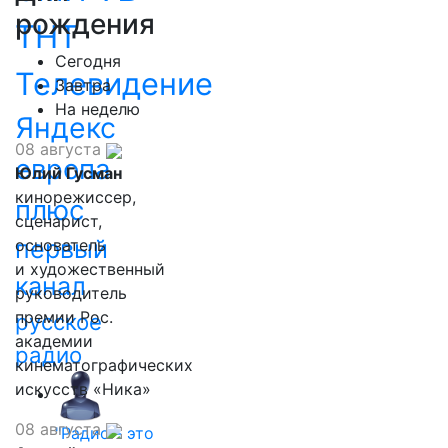
рождения
ТНТ
Сегодня
Телевидение
Завтра
На неделю
Яндекс
08 августа
европа
Юлий Гусман
кинорежиссер,
плюс
сценарист,
первый
основатель
и художественный
канал
руководитель
премии Рос.
русское
академии
радио
кинематографических
искусств «Ника»
08 августа
"Радио - это