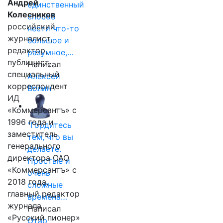
Андрей
единственный
Колесников
способ
российский
нести что-то
журналист,
большое и
редактор,
разумное,…
публицист,
Написал
специальный
Алексей
корреспондент
Волин
ИД
«Коммерсантъ» с
1996 года и
"Гордитесь
заместитель
тем, что вы
генерального
делаете.
директора ОАО
Простые и
«Коммерсантъ» с
очень
2018 года,
сложные
главный редактор
времена…
журнала
Написал
«Русский пионер»
Отар