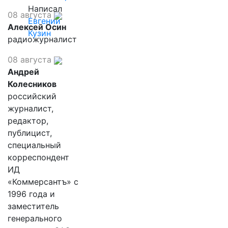
Написал
08 августа
Евгений
Алексей Осин
Кузин
радиожурналист
08 августа
Андрей
Колесников
российский
журналист,
редактор,
публицист,
специальный
корреспондент
ИД
«Коммерсантъ» с
1996 года и
заместитель
генерального