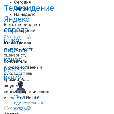
Сегодня
Телевидение
Завтра
На неделю
Яндекс
В этот период нет
европа
дней рождений.
08 августа
плюс
Юлий Гусман
первый
кинорежиссер,
сценарист,
канал
основатель
и художественный
русское
руководитель
радио
премии Рос.
академии
кинематографических
"Радио - это
искусств «Ника»
единственный
08 августа
способ