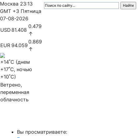
Москва
23:13
GMT +3
Пятница
07-08-2026
0.479
USD
81.408
↑
0.869
EUR
94.059
↑
+14
˚C (днем
+17
˚C, ночью
+10
˚C)
Ветрено,
переменная
облачность
МедиаПрофи
Вы просматриваете: