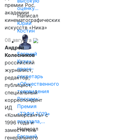
высокую
премии Рос.
оценку…
академии
Написал
кинематографических
Юрий
искусств «Ника»
Костин
08 августа
Андрей
Евгений
Колесников
Кузин,
российский
пресс-
журналист,
секретарь
редактор,
«Общественного
публицист,
телевидения
специальный
России»:
корреспондент
Премия
ИД
«ТЭФИ 2019»
«Коммерсантъ» с
показала,…
1996 года и
Написал
заместитель
Евгений
генерального