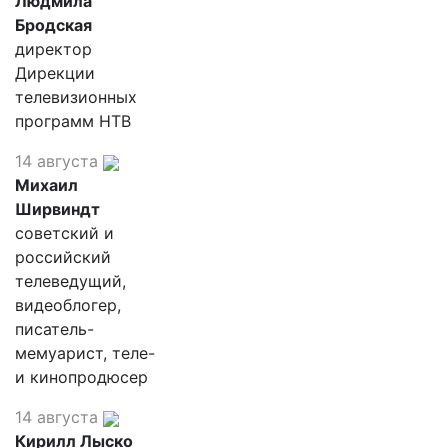
Людмила
Бродская
директор
Дирекции
телевизионных
программ НТВ
14 августа
Михаил
Ширвиндт
советский и
российский
телеведущий,
видеоблогер,
писатель-
мемуарист, теле-
и кинопродюсер
14 августа
Кирилл Лыско