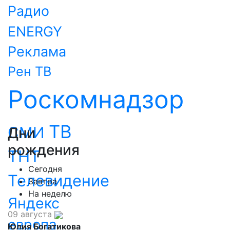
Радио
ENERGY
Реклама
Рен ТВ
Роскомнадзор
ТВ
СМИ
Дни
рождения
ТНТ
Сегодня
Телевидение
Завтра
На неделю
Яндекс
09 августа
европа
Юлия Богатикова