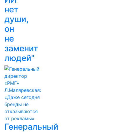
нет
души,
он
не
заменит
людей"
Генеральный