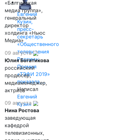
«Балтийская
медиа группа»,
Евгений
генеральный
Кузин,
директор
пресс-
холдинга «Ньюс
секретарь
Медиа»
«Общественного
телевидения
09 августа
России»:
Юлия Богатикова
Премия
российский
«ТЭФИ 2019»
продюсер,
показала,…
медиаменеджер,
Написал
актриса
Евгений
09 августа
Кузин
Нина Ростова
заведующая
кафедрой
телевизионных,