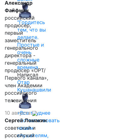
Александр
Файфман
российский
"Гордитесь
продюсер,
тем, что вы
первый
делаете.
заместитель
Простые и
генерального
очень
директора -
сложные
генеральный
времена…
продюсер «ОРТ/
Написал
Первого канала»,
Отар
член Академии
Кушанашвили
российского
телевидения
10 августа
«Все труднее
Сергей Ломакин
соответствовать
советский и
нашим
российский
слушателям,