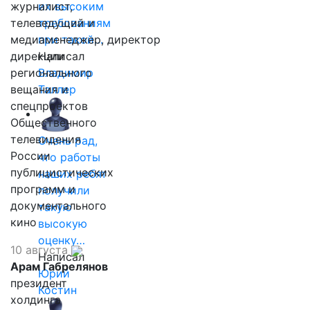
журналист,
их высоким
телеведущий и
требованиям
медиаменеджер, директор
при такой…
дирекции
Написал
регионального
Владимир
вещания и
Таллер
спецпроектов
Общественного
телевидения
Очень рад,
России
что работы
публицистических
наших ребят
программ и
получили
документального
такую
кино
высокую
оценку…
10 августа
Написал
Арам Габрелянов
Юрий
президент
Костин
холдинга