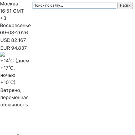
Москва
16:51
GMT
+3
Воскресенье
09-08-2026
USD
82.167
EUR
94.837
+14
˚C (днем
+17
˚C,
ночью
+10
˚C)
Ветрено,
переменная
облачность
МедиаПрофи