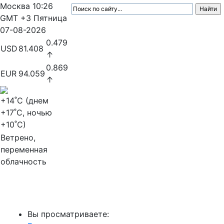
Москва
10:26
GMT +3
Пятница
07-08-2026
0.479
USD
81.408
↑
0.869
EUR
94.059
↑
+14
˚C (днем
+17
˚C, ночью
+10
˚C)
Ветрено,
переменная
облачность
МедиаПрофи
Вы просматриваете: