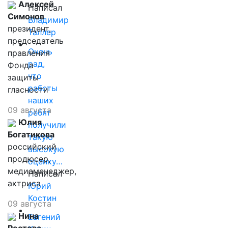
Алексей
Написал
Симонов
Владимир
президент,
Таллер
председатель
Очень
правления
рад,
Фонда
что
защиты
работы
гласности
наших
09 августа
ребят
Юлия
получили
Богатикова
такую
российский
высокую
продюсер,
оценку…
медиаменеджер,
Написал
актриса
Юрий
Костин
09 августа
Нина
Евгений