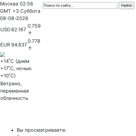
Москва
02:58
GMT +3
Суббота
08-08-2026
0.759
USD
82.167
↑
0.778
EUR
94.837
↑
+14
˚C (днем
+17
˚C, ночью
+10
˚C)
Ветрено,
переменная
облачность
МедиаПрофи
Вы просматриваете: