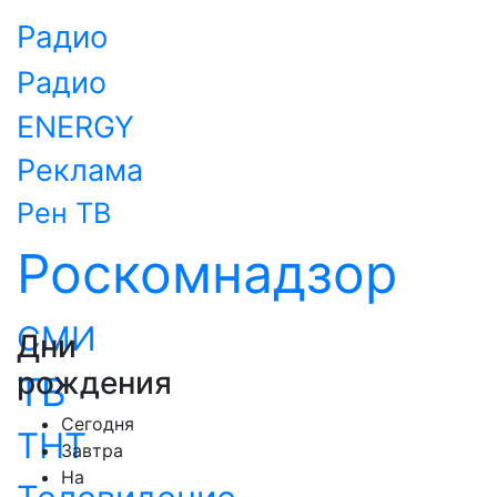
Радио
Радио
ENERGY
Реклама
Рен ТВ
Роскомнадзор
СМИ
Дни
рождения
ТВ
Сегодня
ТНТ
Завтра
На