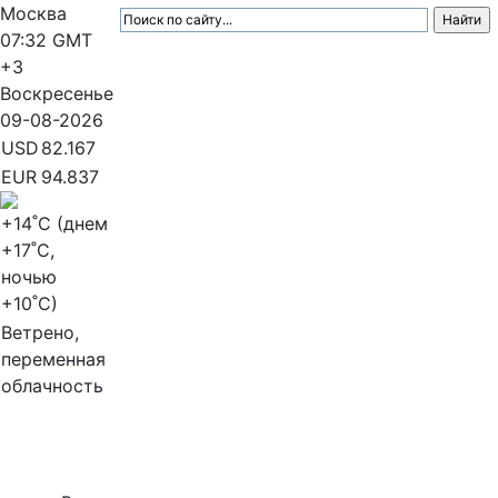
Москва
07:32
GMT
+3
Воскресенье
09-08-2026
USD
82.167
EUR
94.837
+14
˚C (днем
+17
˚C,
ночью
+10
˚C)
Ветрено,
переменная
облачность
МедиаПрофи