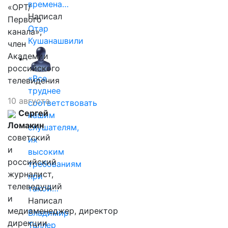
времена…
«ОРТ/
Написал
Первого
Отар
канала»,
Кушанашвили
член
Академии
российского
«Все
телевидения
труднее
10 августа
соответствовать
Сергей
нашим
Ломакин
слушателям,
советский
их
и
высоким
российский
требованиям
журналист,
при
телеведущий
такой…
и
Написал
медиаменеджер, директор
Владимир
дирекции
Таллер