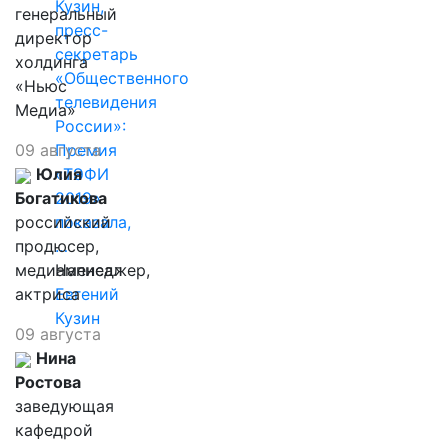
Кузин,
генеральный
пресс-
директор
секретарь
холдинга
«Общественного
«Ньюс
телевидения
Медиа»
России»:
09 августа
Премия
Юлия
«ТЭФИ
Богатикова
2019»
российский
показала,
продюсер,
…
медиаменеджер,
Написал
актриса
Евгений
Кузин
09 августа
Нина
Ростова
заведующая
кафедрой