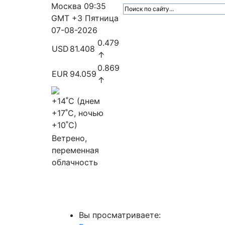
Москва
09:35
GMT +3
Пятница
07-08-2026
0.479
USD
81.408
↑
0.869
EUR
94.059
↑
+14
˚C (днем
+17
˚C, ночью
+10
˚C)
Ветрено,
переменная
облачность
МедиаПрофи
Главное
Медиарыно
Вы просматриваете: