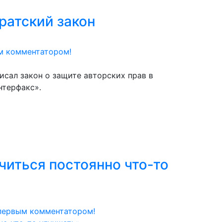
ратский закон
м комментатором!
сал закон о защите авторских прав в
нтерфакс».
иться постоянно что-то
первым комментатором!