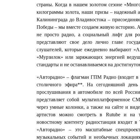
страны. Когда в нашем золотом сезоне «Мног
килограммы золота, наши призы – надежный ак
Калининграда до Владивостока – присоединяю
Победы – мы вместе создаем живую историю. А
не просто радио, а социальный лифт для ро
представляют свое дело лично главе госуд
слушателей, которые ежедневно выбирают «А
«Мурзилок» или заряжающих энергией ведущ
стандарты и не останавливаемся на достигнуто
«Авторадио» – флагман ГПМ Радио (входит в 
столичного эфира**. На сегодняшний день
прослушивания в автомобиле по всей России
представляет собой мультиплатформенное СМ
через умные колонки, а также на сайте и ви
артистов можно смотреть в Rutube и на т
новостному контенту радиостанция входит в
«Авторадио» – это масштабные спецпроек
музыкальных событий и необычных локациях,