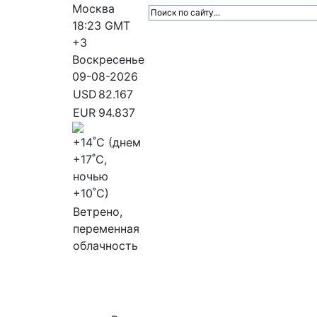
Москва
18:23
GMT
+3
Воскресенье
09-08-2026
USD
82.167
EUR
94.837
+14
˚C (днем
+17
˚C,
ночью
+10
˚C)
Ветрено,
переменная
облачность
МедиаПрофи
Главное
Медиарыно