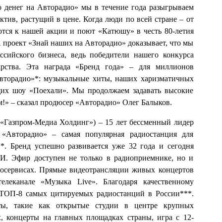
о денег на Авторадио» мы в течение года разыгрываем
тив, растущий в цене. Когда люди по всей стране – от
тся к нашей акции и поют «Катюшу» в честь 80-летия
 проект «Знай наших на Авторадио» доказывает, что мы
ссийского бизнеса, ведь победители нашего конкурса
арства. Эта награда «Бренд года» – для миллионов
вторадио»*: музыкальные хиты, наших харизматичных
их шоу «Поехали». Мы продолжаем задавать высокие
м!» – сказал продюсер «Авторадио» Олег Балыков.
«Газпром-Медиа Холдинг») – 15 лет бессменный лидер
 «Авторадио» – самая популярная радиостанция для
*. Бренд успешно развивается уже 32 года и сегодня
И. Эфир доступен не только в радиоприемнике, но и
деосервисах. Прямые видеотрансляции живых концертов
елеканале «Музыка Live». Благодаря качественному
 ТОП-8 самых цитируемых радиостанций в России***.
ты, такие как открытые студии в центре крупных
 концерты на главных площадках страны, игра с 12-