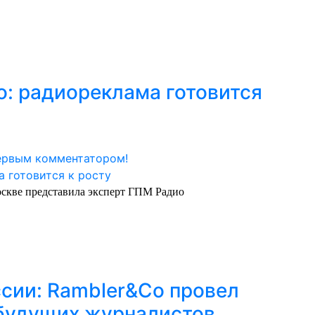
: радиореклама готовится
ервым комментатором!
скве представила эксперт ГПМ Радио
ссии: Rambler&Co провел
 будущих журналистов