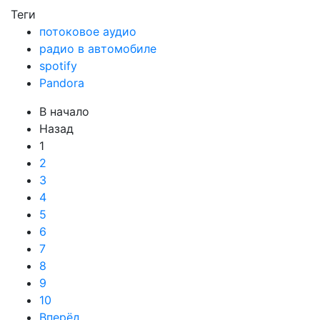
Теги
потоковое аудио
радио в автомобиле
spotify
Pandora
В начало
Назад
1
2
3
4
5
6
7
8
9
10
Вперёд