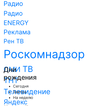
Радио
Радио
ENERGY
Реклама
Рен ТВ
Роскомнадзор
ТВ
СМИ
Дни
рождения
ТНТ
Сегодня
Телевидение
Завтра
На неделю
Яндекс