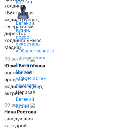
Костин
холдинга
«Балтийская
медиа группа»,
Евгений
генеральный
Кузин,
директор
пресс-
холдинга «Ньюс
секретарь
Медиа»
«Общественного
телевидения
09 августа
России»:
Юлия Богатикова
Премия
российский
«ТЭФИ 2019»
продюсер,
показала,…
медиаменеджер,
Написал
актриса
Евгений
09 августа
Кузин
Нина Ростова
заведующая
кафедрой