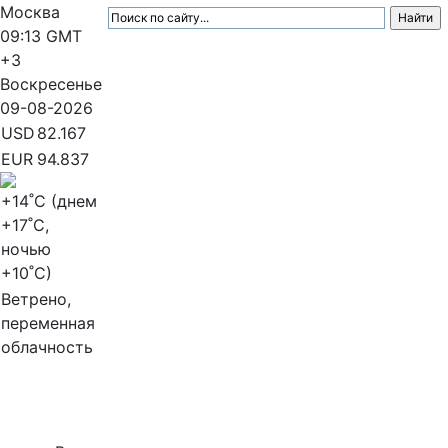
Москва
09:13
GMT
+3
Воскресенье
09-08-2026
USD
82.167
EUR
94.837
+14
˚C (днем
+17
˚C,
ночью
+10
˚C)
Ветрено,
переменная
облачность
МедиаПрофи