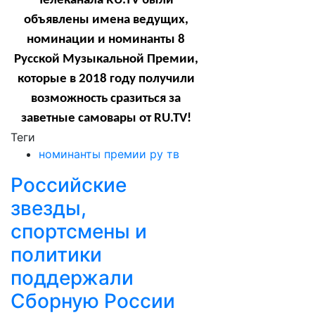
Телеканала
RU
.
TV
были
объявлены имена ведущих,
номинации и номинанты 8
Русской Музыкальной Премии,
которые в 2018 году получили
возможность сразиться за
заветные самовары от
RU
.
TV
!
Теги
номинанты премии ру тв
Российские
звезды,
спортсмены и
политики
поддержали
Сборную России