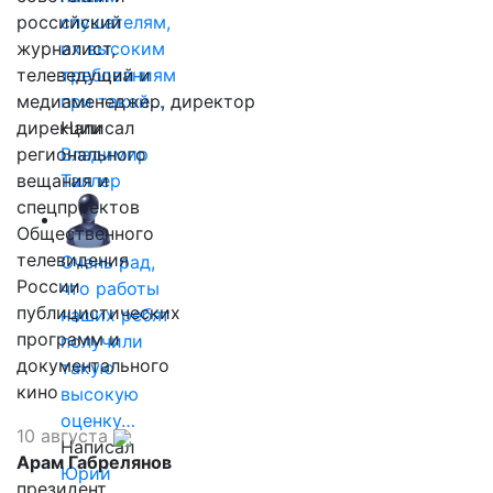
российский
слушателям,
журналист,
их высоким
телеведущий и
требованиям
медиаменеджер, директор
при такой…
дирекции
Написал
регионального
Владимир
вещания и
Таллер
спецпроектов
Общественного
телевидения
Очень рад,
России
что работы
публицистических
наших ребят
программ и
получили
документального
такую
кино
высокую
оценку…
10 августа
Написал
Арам Габрелянов
Юрий
президент