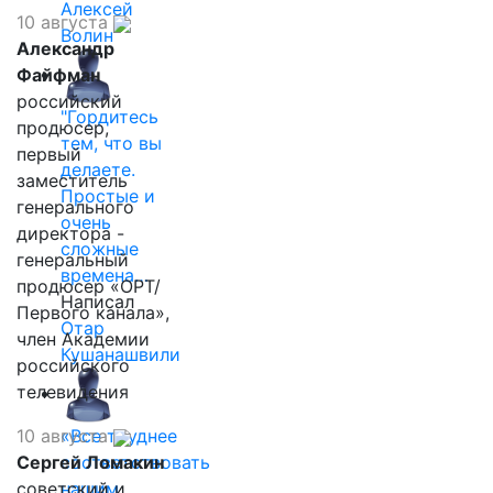
Алексей
10 августа
Волин
Александр
Файфман
российский
"Гордитесь
продюсер,
тем, что вы
первый
делаете.
заместитель
Простые и
генерального
очень
директора -
сложные
генеральный
времена…
продюсер «ОРТ/
Написал
Первого канала»,
Отар
член Академии
Кушанашвили
российского
телевидения
10 августа
«Все труднее
Сергей Ломакин
соответствовать
советский и
нашим