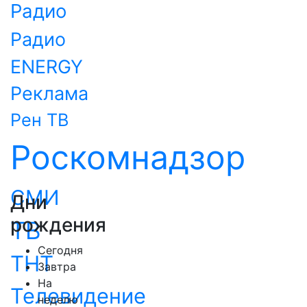
Радио
Радио
ENERGY
Реклама
Рен ТВ
Роскомнадзор
СМИ
Дни
рождения
ТВ
Сегодня
ТНТ
Завтра
На
Телевидение
неделю