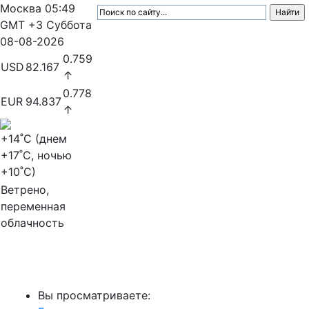
Москва
05:49
GMT +3
Суббота
08-08-2026
0.759
USD
82.167
↑
0.778
EUR
94.837
↑
+14
˚C (днем
+17
˚C, ночью
+10
˚C)
Ветрено,
переменная
облачность
МедиаПрофи
Вы просматриваете: