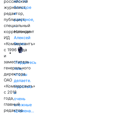
российский
что-то
журналист,
большое
редактор,
и
публицист,
разумное,
специальный
…
корреспондент
Написал
ИД
Алексей
«Коммерсантъ»
Волин
с 1996 года
и
заместитель
"Гордитесь
генерального
тем,
директора
что вы
ОАО
делаете.
«Коммерсантъ»
Простые
с 2018
и
года,
очень
главный
сложные
редактор
времена…