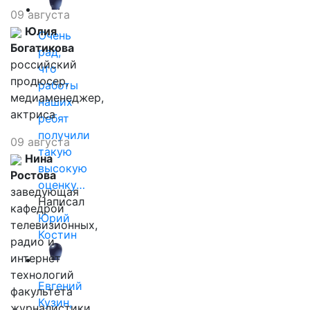
09 августа
Юлия
Очень
Богатикова
рад,
российский
что
продюсер,
работы
медиаменеджер,
наших
актриса
ребят
получили
09 августа
такую
Нина
высокую
Ростова
оценку…
заведующая
Написал
кафедрой
Юрий
телевизионных,
Костин
радио и
интернет
технологий
Евгений
факультета
Кузин,
журналистики