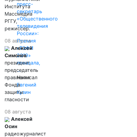
пресс-
Института
секретарь
Массмедиа
«Общественного
РГГУ,
телевидения
режиссер.
России»:
08 августа
Премия
Алексей
«ТЭФИ
Симонов
2019»
президент,
показала,
председатель
…
правления
Написал
Фонда
Евгений
защиты
Кузин
гласности
08 августа
Алексей
Осин
радиожурналист